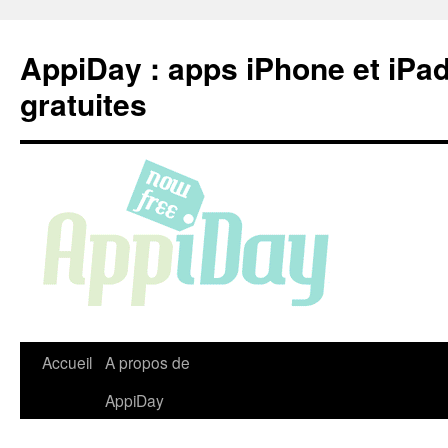
Aller
au
AppiDay : apps iPhone et iPa
contenu
gratuites
Accueil
A propos de
AppiDay