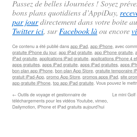
Passez de belles iJournées ! Soyez préve
bons plans quotidiens d’AppiDay,
recev
par jour
directement dans votre boite au
Twitter ici
, sur
Facebook là
ou encore
v
Ce contenu a été publié dans
app iPad
,
app iPhone
, avec comm
gratuite iPhone du jour
,
app iPad gratuite
,
app iPhone gratuite
,
iPad gratuite
,
applications iPad gratuite
,
applications iPhone 4 e
apps gratuites
,
apps iPad gratuite
,
apps iPad gratuites
,
apps iPh
bon plan app iPhone
,
bon plan App Store
,
gratuite temporaire 
gratuit iPad-App
,
promo App Store
,
promos apps iPad
,
site pr
app gratuite iPhone
,
top app iPad gratuite
. Vous pouvez le mett
←
Outils de voyage et gestionnaire de
Le mini Golf
téléchargements pour les vidéos Youtube, vimeo,
Dailymotion, iPhone et iPad gratuits aujourd’hui