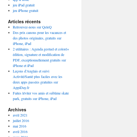
jeu iPad gratuit
jeu iPhone gratuit
Articles récents
Retrouvez-nous sur QeleQ
Des prix canons pour les vacances et
des photos originales, gratuits sur
iPhone, iPad
2 utilitaires : Agenda gestuel et coloré+
édition, signature et modification de
PDF, exceptionnellement gratuits sur
iPhone et iPad
Leçons d’Anglais et suivi
Activité/Santé plus faciles avec les
deux apps passées gratuites sur
AppiDay.fr
Faites léviter vos amis et sublime skate
park, gratuits sur iPhone, iPad
Archives
avril 2021
juillet 2016
mai 2016
avril 2016