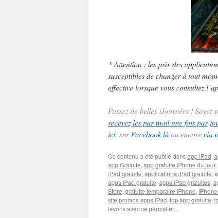
* Attention : les prix des applicatio
susceptibles de changer à tout momen
effective lorsque vous consultez l’ap
Passez de belles iJournées ! Soyez
recevez les par mail une fois par jo
ici
, sur
Facebook là
ou encore
via 
Ce contenu a été publié dans
app iPad
,
a
app Gratuite
,
app gratuite iPhone du jour
,
iPad gratuite
,
applications iPad gratuite
,
a
apps iPad gratuite
,
apps iPad gratuites
,
a
Store
,
gratuite temporaire iPhone
,
iPhone
site promos apps iPad
,
top app gratuite
,
t
favoris avec
ce permalien
.