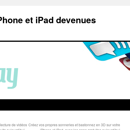
Phone et iPad devenues
lecture de vidéos
Créez vos propres sonneries et bastonnez en 3D sur votre
tuits aujourd’hui
iPhone et iPad, avec les apps gratuites aujourd’hui