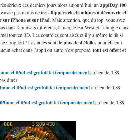
appiDay 100
très sèrieux ces derniers jours alors aujourd’hui, un
te
flippers électroniques à découvrir et
avec pas moins de trois
r sur iPhone et sur iPad
. Mais attention, que du top, vous avez
us dans 3 univers différents, la mer, le Far West et la Jungle dans
rnel tout en 3D. Les contrôles sont aisés et il y a même le tilt si
plus de 4 étoiles
uez trop fort ! Les notes sont de
pour chacun
tout est offert et
aucun achat dans l’appli ou autre n’est proposé,
one et iPad est gratuit ici temporairement
au lieu de 0,89
pas durer
hone et iPad est gratuit ici temporairement
au lieu de 0,89
iPhone et iPad est gratuit ici temporairement
au lieu de 0,89