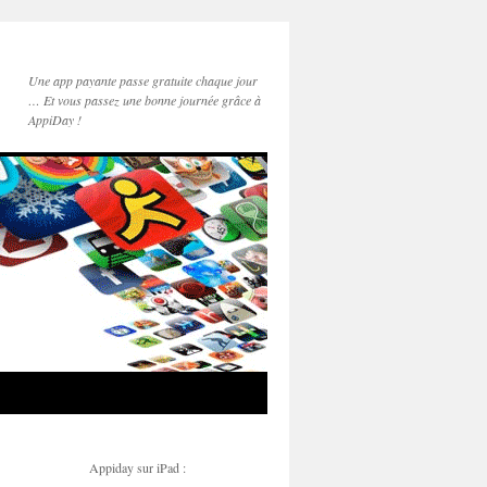
Une app payante passe gratuite chaque jour
… Et vous passez une bonne journée grâce à
AppiDay !
Appiday sur iPad :