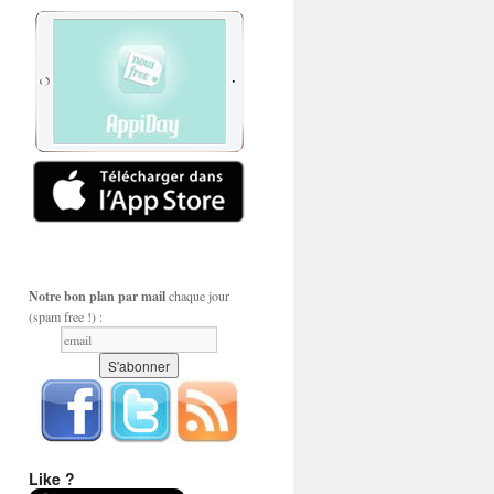
Notre bon plan par mail
chaque jour
(spam free !) :
Like ?