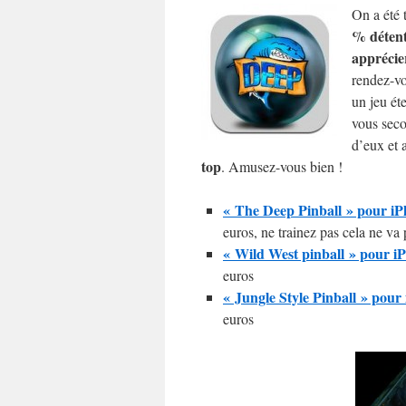
On a été 
% déten
apprécie
rendez-vo
un jeu éte
vous seco
d’eux et 
top
. Amusez-vous bien !
« The Deep Pinball » pour iPh
euros, ne trainez pas cela ne va 
« Wild West pinball » pour iP
euros
« Jungle Style Pinball » pour 
euros