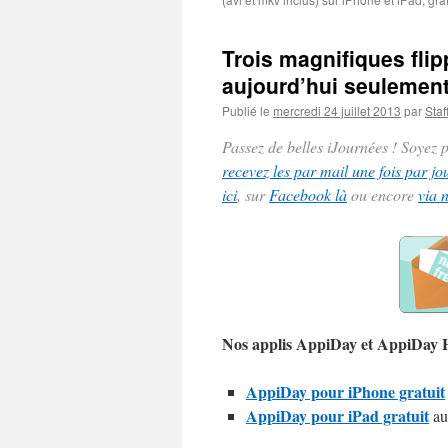
Trois magnifiques flip
aujourd’hui seulement,
Publié le
mercredi 24 juillet 2013
par
Staf
Passez de belles iJournées ! Soyez
recevez les par mail une fois par jo
ici
, sur
Facebook là
ou encore
via 
Nos applis AppiDay et AppiDay
AppiDay pour iPhone gratuit
AppiDay pour iPad gratuit
au