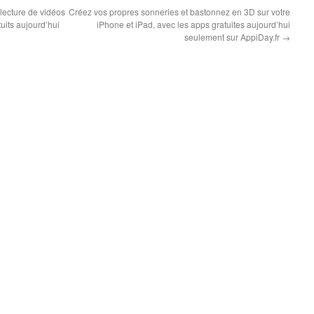
lecture de vidéos
Créez vos propres sonneries et bastonnez en 3D sur votre
tuits aujourd’hui
iPhone et iPad, avec les apps gratuites aujourd’hui
seulement sur AppiDay.fr
→