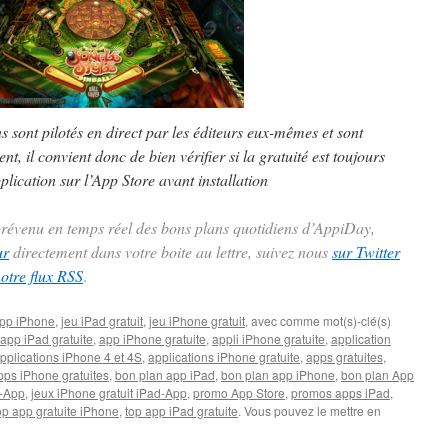
ns sont pilotés en direct par les éditeurs eux-mêmes et sont
t, il convient donc de bien vérifier si la gratuité est toujours
plication sur l’App Store avant installation
 prévenu en temps réel des bons plans quotidiens d’AppiDay,
ur
directement dans votre boite au lettre, suivez nous
sur Twitter
notre flux RSS
.
pp iPhone
,
jeu iPad gratuit
,
jeu iPhone gratuit
, avec comme mot(s)-clé(s)
app iPad gratuite
,
app iPhone gratuite
,
appli iPhone gratuite
,
application
pplications iPhone 4 et 4S
,
applications iPhone gratuite
,
apps gratuites
,
pps iPhone gratuites
,
bon plan app iPad
,
bon plan app iPhone
,
bon plan App
-App
,
jeux iPhone gratuit iPad-App
,
promo App Store
,
promos apps iPad
,
op app gratuite iPhone
,
top app iPad gratuite
. Vous pouvez le mettre en