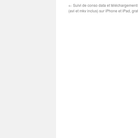
←
Suivi de conso data et téléchargement/
(avi et mkv inclus) sur iPhone et iPad, gra