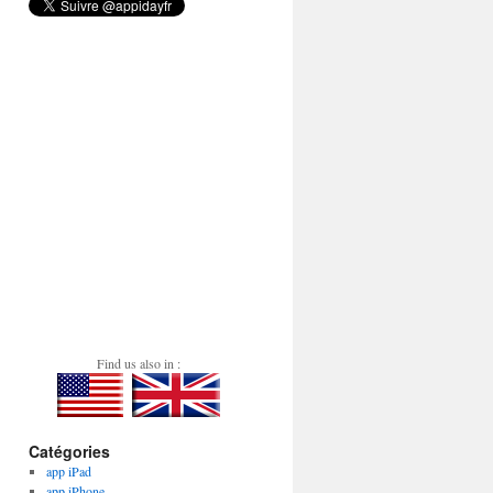
Find us also in :
Catégories
app iPad
app iPhone