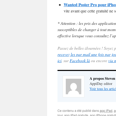
Wanted Poster Pro pour iPhone
vite avant que cette gratuité ne 
* Attention : les prix des applicatio
susceptibles de changer à tout momen
effective lorsque vous consultez l’ap
Passez de belles iJournées ! Soyez
recevez les par mail une fois par jo
ici
, sur
Facebook là
ou encore
via 
A propos Steven
AppiDay editor
Voir tous les arti
Ce contenu a été publié dans
app iPad
,
a
jour
,
app iPad gratuite
,
app iPhone gratui