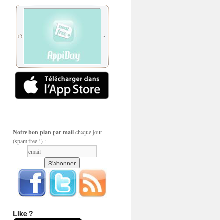
Notre bon plan par mail
chaque jour
(spam free !) :
Like ?