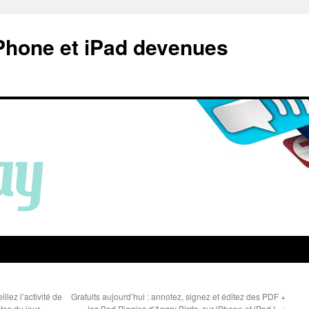
Phone et iPad devenues
llez l’activité de
Gratuits aujourd’hui : annotez, signez et éditez des PDF +
ites du jour
les Bad Piggies d’Angry Birds, sur iPhone et iPad !
→