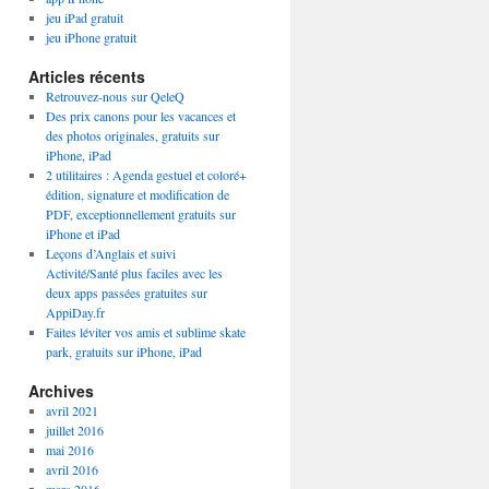
jeu iPad gratuit
jeu iPhone gratuit
Articles récents
Retrouvez-nous sur QeleQ
Des prix canons pour les vacances et
des photos originales, gratuits sur
iPhone, iPad
2 utilitaires : Agenda gestuel et coloré+
édition, signature et modification de
PDF, exceptionnellement gratuits sur
iPhone et iPad
Leçons d’Anglais et suivi
Activité/Santé plus faciles avec les
deux apps passées gratuites sur
AppiDay.fr
Faites léviter vos amis et sublime skate
park, gratuits sur iPhone, iPad
Archives
avril 2021
juillet 2016
mai 2016
avril 2016