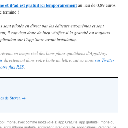
 et iPad est gratuit ici temporairement
au lieu de 0,89 euros,
se termine !
ns sont pilotés en direct par les éditeurs eux-mêmes et sont
t, il convient donc de bien vérifier si la gratuité est toujours
plication sur l’App Store avant installation
 prévenu en temps réel des bons plans quotidiens d’AppiDay,
ur
directement dans votre boite au lettre, suivez nous
sur Twitter
notre flux RSS
.
cles de Steven
→
pp iPhone
, avec comme mot(s)-clé(s)
app Gratuite
,
app gratuite iPhone du
te
,
appli iPhone gratuite
,
application iPad gratuite
,
applications iPad gratuite
,