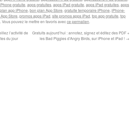
iPhone gratuite
,
apps gratuites
,
apps iPad gratuite
,
apps iPad gratuites
,
apps
plan app iPhone
,
bon plan App Store
,
gratuite temporaire iPhone
,
iPhone-
 App Store
,
promos apps iPad
,
site promos apps iPad
,
top app gratuite
,
top
. Vous pouvez le mettre en favoris avec
ce permalien
.
llez l’activité de
Gratuits aujourd’hui : annotez, signez et éditez des PDF +
ites du jour
les Bad Piggies d’Angry Birds, sur iPhone et iPad !
→