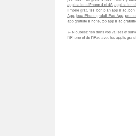
applications iPhone 4 et 4S
,
applications 
iPhone gratuites
,
bon plan app iPad
,
bon 
App
,
jeux iPhone gratuit iPad-App
,
promo
app gratuite iPhone
,
top app iPad gratuite
←
N’oubliez rien dans vos valises et survei
l’iPhone et de l’iPad avec les applis gratu