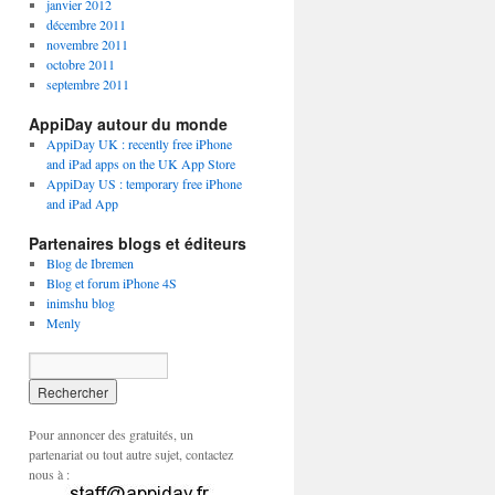
janvier 2012
décembre 2011
novembre 2011
octobre 2011
septembre 2011
AppiDay autour du monde
AppiDay UK : recently free iPhone
and iPad apps on the UK App Store
AppiDay US : temporary free iPhone
and iPad App
Partenaires blogs et éditeurs
Blog de Ibremen
Blog et forum iPhone 4S
inimshu blog
Menly
Pour annoncer des gratuités, un
partenariat ou tout autre sujet, contactez
nous à :