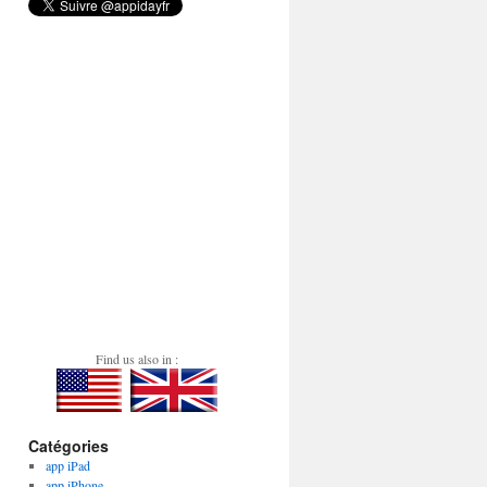
Find us also in :
Catégories
app iPad
app iPhone