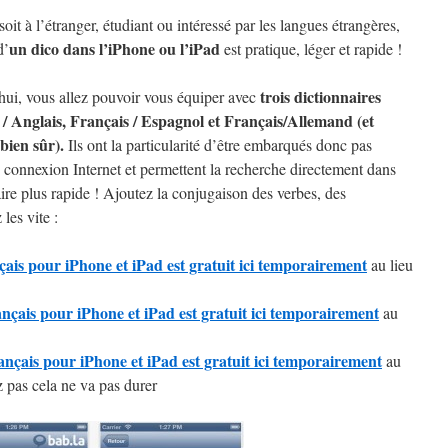
oit à l’étranger, étudiant ou intéressé par les langues étrangères,
un dico dans l’iPhone ou l’iPad
d’
est pratique, léger et rapide !
trois dictionnaires
ui, vous allez pouvoir vous équiper avec
 / Anglais, Français / Espagnol et Français/Allemand (et
 bien sûr).
Ils ont la particularité d’être embarqués donc pas
 connexion Internet et permettent la recherche directement dans
ire plus rapide ! Ajoutez la conjugaison des verbes, des
les vite :
ais pour iPhone et iPad est gratuit ici temporairement
au lieu
nçais pour iPhone et iPad est gratuit ici temporairement
au
nçais pour iPhone et iPad est gratuit ici temporairement
au
z pas cela ne va pas durer