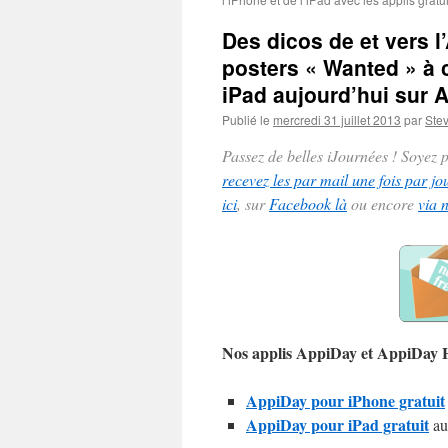
Des dicos de et vers l
posters « Wanted » à c
iPad aujourd’hui sur A
Publié le
mercredi 31 juillet 2013
par
Ste
Passez de belles iJournées ! Soyez
recevez les par mail une fois par jo
ici
, sur
Facebook là
ou encore
via 
Nos applis AppiDay et AppiDay
AppiDay pour iPhone gratuit
AppiDay pour iPad gratuit
au