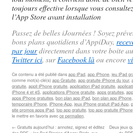
toujours effective lorsque vous consulte
l’App Store avant installation
Passez de belles iJournées ! Soyez préve
bons plans quotidiens d’AppiDay,
recev
par jour
directement dans votre boite au
Twitter ici
, sur
Facebook là
ou encore
v
Ce contenu a été publié dans
app iPad
,
app iPhone
,
jeu iPad gra
comme mot(s)-clé(s)
app Gratuite
,
app gratuite iPhone du jour
,
gratuite
,
appli iPhone gratuite
,
application iPad gratuite
,
applicat
iPhone 4 et 4S
,
applications iPhone gratuite
,
apps gratuites
,
app
apps iPhone gratuites
,
bon plan app iPad
,
bon plan app iPhone
temporaire iPhone
,
iPhone-App
,
jeux iPhone gratuit iPad-App
,
site promos apps iPad
,
top app gratuite
,
top app gratuite iPhone
le mettre en favoris avec
ce permalien
.
←
Gratuits aujourd’hui : annotez, signez et éditez
Deux jeux qu
des PDF + les Bad Piggies d’Angry Birds, sur
de PDF 