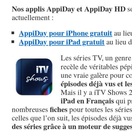
Nos applis AppiDay et AppiDay HD
so
actuellement :
AppiDay pour iPhone gratuit
au lie
AppiDay pour iPad gratuit
au lieu 
Les séries TV, un genre 
recèle de véritables pép
une vraie galère pour c
épisodes déjà vus et le
Mais il y a iTV Shows 
iPad en Français
qui p
fiches
nombreuses
pour toutes les série
celles que l’on suit, les épisodes déjà 
des séries grâce à un moteur de sugge