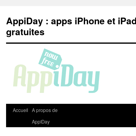
Aller
au
AppiDay : apps iPhone et iPa
contenu
gratuites
Accueil
A propos de
AppiDay