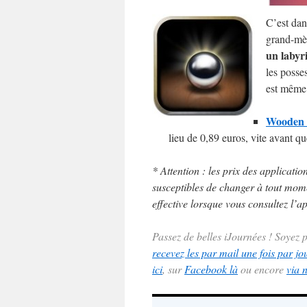
C’est dan
grand-mèr
un labyr
les posse
est même 
Wooden L
lieu de 0,89 euros, vite avant qu
* Attention : les prix des applicatio
susceptibles de changer à tout momen
effective lorsque vous consultez l’ap
Passez de belles iJournées ! Soyez
recevez les par mail une fois par jo
ici
, sur
Facebook là
ou encore
via 