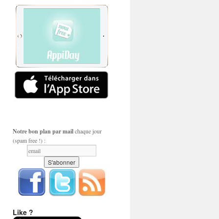
Notre bon plan par mail
chaque jour
(spam free !) :
Like ?