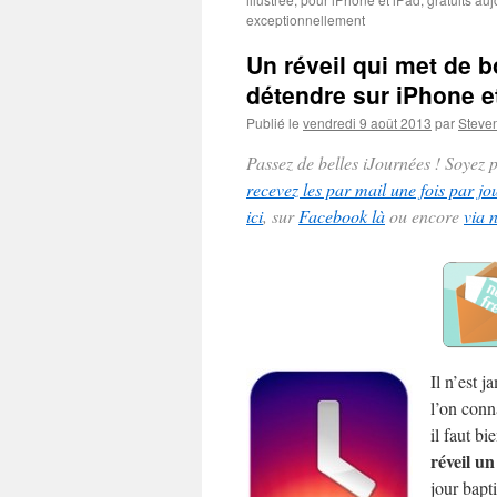
exceptionnellement
Un réveil qui met de 
détendre sur iPhone e
Publié le
vendredi 9 août 2013
par
Steve
Passez de belles iJournées ! Soyez
recevez les par mail une fois par jo
ici
, sur
Facebook là
ou encore
via 
Il n’est j
l’on conn
il faut b
réveil u
jour bapt