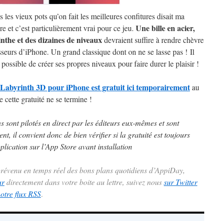
s les vieux pots qu’on fait les meilleures confitures disait ma
Une bille en acier,
e et c’est particulièrement vrai pour ce jeu.
inthe et des dizaines de niveaux
devraient suffire à rendre chèvre
sseurs d’iPhone. Un grand classique dont on ne se lasse pas ! Il
possible de créer ses propres niveaux pour faire durer le plaisir !
abyrinth 3D pour iPhone est gratuit ici temporairement
au
e cette gratuité ne se termine !
ns sont pilotés en direct par les éditeurs eux-mêmes et sont
t, il convient donc de bien vérifier si la gratuité est toujours
plication sur l’App Store avant installation
 prévenu en temps réel des bons plans quotidiens d’AppiDay,
ur
directement dans votre boite au lettre, suivez nous
sur Twitter
notre flux RSS
.