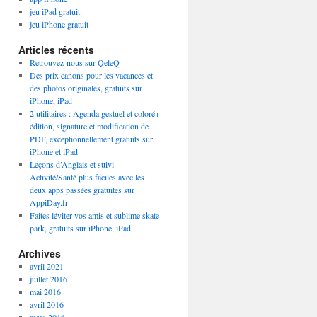
jeu iPad gratuit
jeu iPhone gratuit
Articles récents
Retrouvez-nous sur QeleQ
Des prix canons pour les vacances et
des photos originales, gratuits sur
iPhone, iPad
2 utilitaires : Agenda gestuel et coloré+
édition, signature et modification de
PDF, exceptionnellement gratuits sur
iPhone et iPad
Leçons d’Anglais et suivi
Activité/Santé plus faciles avec les
deux apps passées gratuites sur
AppiDay.fr
Faites léviter vos amis et sublime skate
park, gratuits sur iPhone, iPad
Archives
avril 2021
juillet 2016
mai 2016
avril 2016