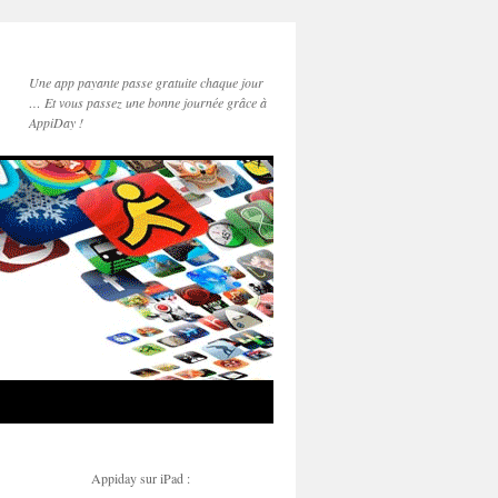
Une app payante passe gratuite chaque jour
… Et vous passez une bonne journée grâce à
AppiDay !
Appiday sur iPad :