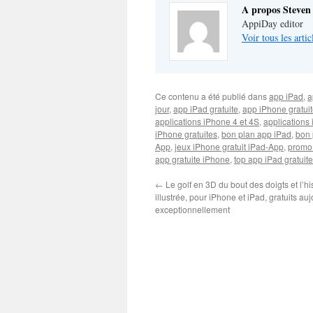
A propos Steven
AppiDay editor
Voir tous les arti
Ce contenu a été publié dans
app iPad
,
a
jour
,
app iPad gratuite
,
app iPhone gratui
applications iPhone 4 et 4S
,
applications 
iPhone gratuites
,
bon plan app iPad
,
bon 
App
,
jeux iPhone gratuit iPad-App
,
promo
app gratuite iPhone
,
top app iPad gratuite
←
Le golf en 3D du bout des doigts et l’h
illustrée, pour iPhone et iPad, gratuits au
exceptionnellement