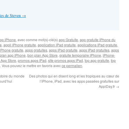
cles de Steven
→
pp iPhone
, avec comme mot(s)-clé(s)
app Gratuite
,
app gratuite iPhone du
te
,
appli iPhone gratuite
,
application iPad gratuite
,
applications iPad gratuite
,
iPhone gratuite
,
apps gratuites
,
apps iPad gratuite
,
apps iPad gratuites
,
apps
plan app iPhone
,
bon plan App Store
,
gratuite temporaire iPhone
,
iPhone-
 App Store
,
promos apps iPad
,
site promos apps iPad
,
top app gratuite
,
top
. Vous pouvez le mettre en favoris avec
ce permalien
.
istoire du monde
Des photos qui en disent long et les tropiques au cœur de
jourd’hui
l’iPhone, iPad, avec les apps passées gratuites sur
AppiDay.fr
→