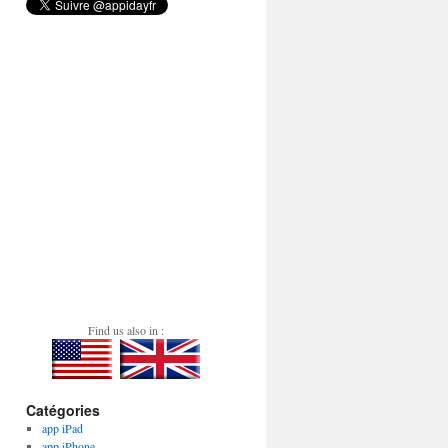
Find us also in :
Catégories
app iPad
app iPhone