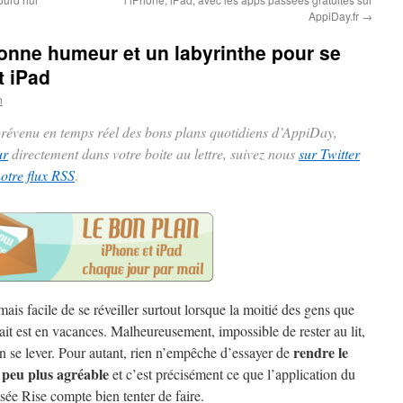
AppiDay.fr
→
bonne humeur et un labyrinthe pour se
t iPad
n
 prévenu en temps réel des bons plans quotidiens d’AppiDay,
ur
directement dans votre boite au lettre, suivez nous
sur Twitter
notre flux RSS
.
amais facile de se réveiller surtout lorsque la moitié des gens que
ait est en vacances. Malheureusement, impossible de rester au lit,
rendre le
ien se lever. Pour autant, rien n’empêche d’essayer de
n peu plus agréable
et c’est précisément ce que l’application du
isée Rise compte bien tenter de faire.