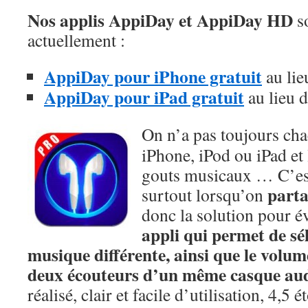
Nos applis AppiDay et AppiDay HD
so
actuellement :
AppiDay pour iPhone gratuit
au lie
AppiDay pour iPad gratuit
au lieu 
On n’a pas toujours ch
iPhone, iPod ou iPad et 
gouts musicaux … C’es
parta
surtout lorsqu’on
donc la solution pour év
appli qui permet de sé
musique différente, ainsi que le volum
deux écouteurs d’un même casque au
réalisé, clair et facile d’utilisation, 4,5 é