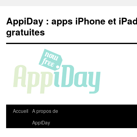
Aller
au
AppiDay : apps iPhone et iPa
contenu
gratuites
Accueil
A propos de
AppiDay