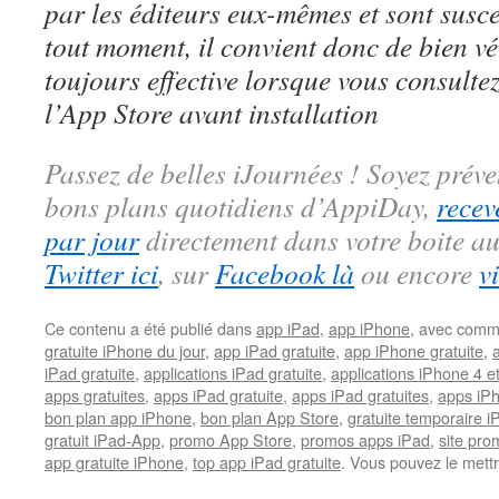
par les éditeurs eux-mêmes et sont susc
tout moment, il convient donc de bien véri
toujours effective lorsque vous consulte
l’App Store avant installation
Passez de belles iJournées ! Soyez préve
bons plans quotidiens d’AppiDay,
recev
par jour
directement dans votre boite au
Twitter ici
, sur
Facebook là
ou encore
v
Ce contenu a été publié dans
app iPad
,
app iPhone
, avec comm
gratuite iPhone du jour
,
app iPad gratuite
,
app iPhone gratuite
,
iPad gratuite
,
applications iPad gratuite
,
applications iPhone 4 e
apps gratuites
,
apps iPad gratuite
,
apps iPad gratuites
,
apps iPh
bon plan app iPhone
,
bon plan App Store
,
gratuite temporaire 
gratuit iPad-App
,
promo App Store
,
promos apps iPad
,
site pr
app gratuite iPhone
,
top app iPad gratuite
. Vous pouvez le mett