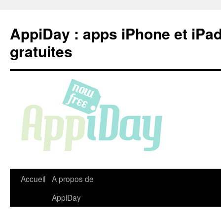
Aller
au
AppiDay : apps iPhone et iPa
contenu
gratuites
Accueil
A propos de
AppiDay