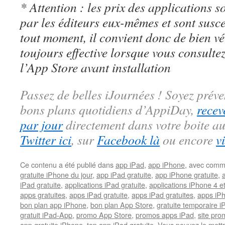
* Attention : les prix des applications so
par les éditeurs eux-mêmes et sont susc
tout moment, il convient donc de bien véri
toujours effective lorsque vous consulte
l’App Store avant installation
Passez de belles iJournées ! Soyez préve
bons plans quotidiens d’AppiDay,
recev
par jour
directement dans votre boite au
Twitter ici
, sur
Facebook là
ou encore
v
Ce contenu a été publié dans
app iPad
,
app iPhone
, avec comm
gratuite iPhone du jour
,
app iPad gratuite
,
app iPhone gratuite
,
iPad gratuite
,
applications iPad gratuite
,
applications iPhone 4 e
apps gratuites
,
apps iPad gratuite
,
apps iPad gratuites
,
apps iPh
bon plan app iPhone
,
bon plan App Store
,
gratuite temporaire 
gratuit iPad-App
,
promo App Store
,
promos apps iPad
,
site pr
app gratuite iPhone
,
top app iPad gratuite
. Vous pouvez le mett