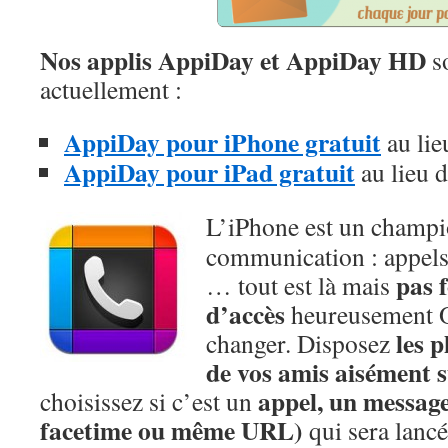
Nos applis AppiDay et AppiDay HD
so
actuellement :
AppiDay pour iPhone gratuit
au lie
AppiDay pour iPad gratuit
au lieu 
L’iPhone est un champi
communication : appels
pas 
… tout est là mais
d’accès
heureusement O
les 
changer. Disposez
de vos amis aisément su
appel, un message
choisissez si c’est un
facetime ou même URL)
qui sera lancé 