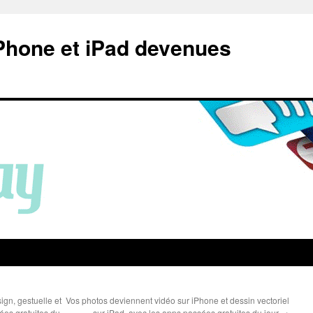
Phone et iPad devenues
gn, gestuelle et
Vos photos deviennent vidéo sur iPhone et dessin vectoriel
ées gratuites du
sur iPad, avec les apps passées gratuites du jour
→