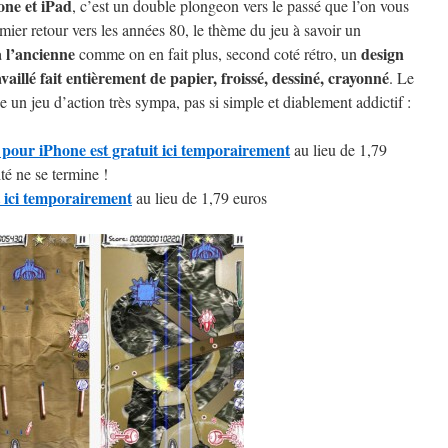
one et iPad
, c’est un double plongeon vers le passé que l’on vous
emier retour vers les années 80, le thème du jeu à savoir un
à l’ancienne
design
comme on en fait plus, second coté rétro, un
vaillé fait entièrement de papier, froissé, dessiné, crayonné
. Le
e un jeu d’action très sympa, pas si simple et diablement addictif :
pour iPhone est gratuit ici temporairement
au lieu de 1,79
ité ne se termine !
 ici temporairement
au lieu de 1,79 euros