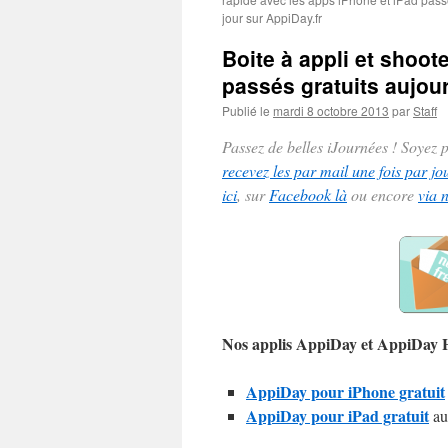
jour sur AppiDay.fr
Boite à appli et shoot
passés gratuits aujour
Publié le
mardi 8 octobre 2013
par
Staff
Passez de belles iJournées ! Soyez
recevez les par mail une fois par jo
ici
, sur
Facebook là
ou encore
via 
Nos applis AppiDay et AppiDay
AppiDay pour iPhone gratuit
AppiDay pour iPad gratuit
au