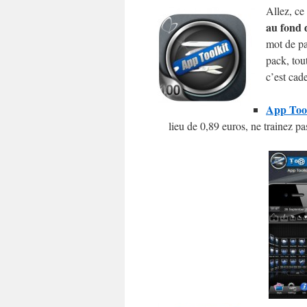
Allez, ce
au fond 
mot de pa
pack, tou
c’est cade
App Tool
lieu de 0,89 euros, ne trainez pa