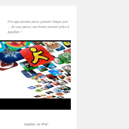
Une app payante passe gratuite chaque jour
… Et vous passez une bonne journée grâce à
AppiDay !
Appiday sur iPad :