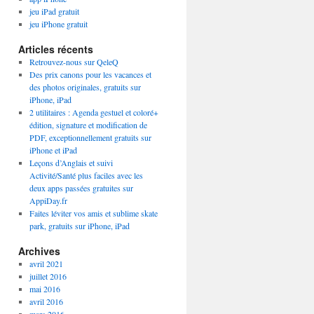
jeu iPad gratuit
jeu iPhone gratuit
Articles récents
Retrouvez-nous sur QeleQ
Des prix canons pour les vacances et
des photos originales, gratuits sur
iPhone, iPad
2 utilitaires : Agenda gestuel et coloré+
édition, signature et modification de
PDF, exceptionnellement gratuits sur
iPhone et iPad
Leçons d’Anglais et suivi
Activité/Santé plus faciles avec les
deux apps passées gratuites sur
AppiDay.fr
Faites léviter vos amis et sublime skate
park, gratuits sur iPhone, iPad
Archives
avril 2021
juillet 2016
mai 2016
avril 2016