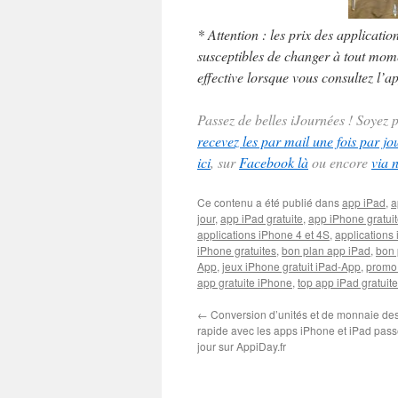
* Attention : les prix des applicatio
susceptibles de changer à tout momen
effective lorsque vous consultez l’ap
Passez de belles iJournées ! Soyez
recevez les par mail une fois par jo
ici
, sur
Facebook là
ou encore
via 
Ce contenu a été publié dans
app iPad
,
a
jour
,
app iPad gratuite
,
app iPhone gratui
applications iPhone 4 et 4S
,
applications 
iPhone gratuites
,
bon plan app iPad
,
bon 
App
,
jeux iPhone gratuit iPad-App
,
promo
app gratuite iPhone
,
top app iPad gratuite
←
Conversion d’unités et de monnaie desi
rapide avec les apps iPhone et iPad pass
jour sur AppiDay.fr