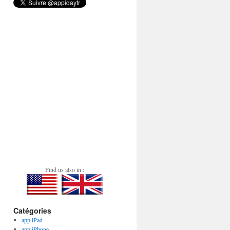
Find us also in :
Catégories
app iPad
app iPhone