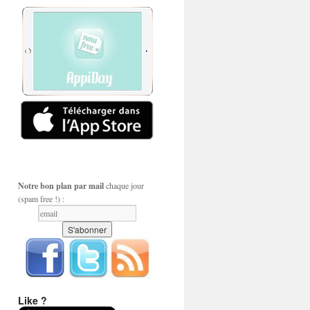
Notre bon plan par mail
chaque jour
(spam free !) :
Like ?