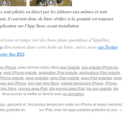
ns sont pilotés en direct par les éditeurs eux-mêmes et sont
t, il convient donc de bien vérifier si la gratuité est toujours
plication sur l’App Store avant installation
 prévenu en temps réel des bons plans quotidiens d’AppiDay,
ur
directement dans votre boite au lettre, suivez nous
sur Twitter
notre flux RSS
.
pp iPhone
, avec comme mot(s)-clé(s)
app Gratuite
,
app gratuite iPhone du
te
,
appli iPhone gratuite
,
application iPad gratuite
,
applications iPad gratuite
,
iPhone gratuite
,
apps gratuites
,
apps iPad gratuite
,
apps iPad gratuites
,
apps
plan app iPhone
,
bon plan App Store
,
gratuite temporaire iPhone
,
iPhone-
 App Store
,
promos apps iPad
,
site promos apps iPad
,
top app gratuite
,
top
. Vous pouvez le mettre en favoris avec
ce permalien
.
gn, gestuelle et
Vos photos deviennent vidéo sur iPhone et dessin vectoriel
ées gratuites du
sur iPad, avec les apps passées gratuites du jour
→