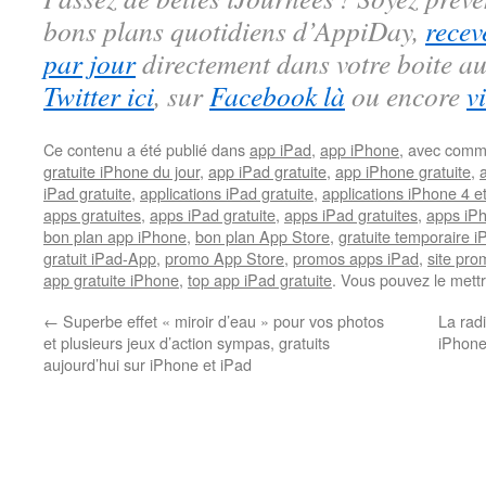
bons plans quotidiens d’AppiDay,
recev
par jour
directement dans votre boite au
Twitter ici
, sur
Facebook là
ou encore
v
Ce contenu a été publié dans
app iPad
,
app iPhone
, avec comm
gratuite iPhone du jour
,
app iPad gratuite
,
app iPhone gratuite
,
iPad gratuite
,
applications iPad gratuite
,
applications iPhone 4 e
apps gratuites
,
apps iPad gratuite
,
apps iPad gratuites
,
apps iPh
bon plan app iPhone
,
bon plan App Store
,
gratuite temporaire 
gratuit iPad-App
,
promo App Store
,
promos apps iPad
,
site pr
app gratuite iPhone
,
top app iPad gratuite
. Vous pouvez le mett
←
Superbe effet « miroir d’eau » pour vos photos
La rad
et plusieurs jeux d’action sympas, gratuits
iPhone/
aujourd’hui sur iPhone et iPad