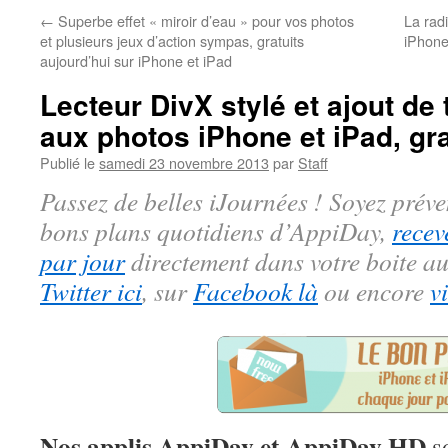
←
Superbe effet « miroir d’eau » pour vos photos
La rad
et plusieurs jeux d’action sympas, gratuits
iPhone/
aujourd’hui sur iPhone et iPad
Lecteur DivX stylé et ajout de
aux photos iPhone et iPad, gra
Publié le
samedi 23 novembre 2013
par
Staff
Passez de belles iJournées ! Soyez préve
bons plans quotidiens d’AppiDay,
recev
par jour
directement dans votre boite au
Twitter ici
, sur
Facebook là
ou encore
v
Nos applis AppiDay et AppiDay HD
so