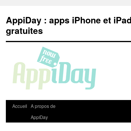
Aller
au
AppiDay : apps iPhone et iPa
contenu
gratuites
Accueil
A propos de
AppiDay