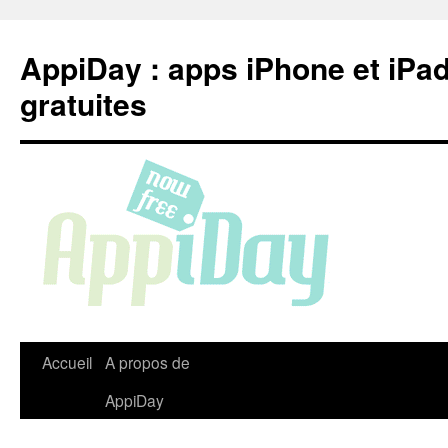
Aller
au
AppiDay : apps iPhone et iPa
contenu
gratuites
Accueil
A propos de
AppiDay