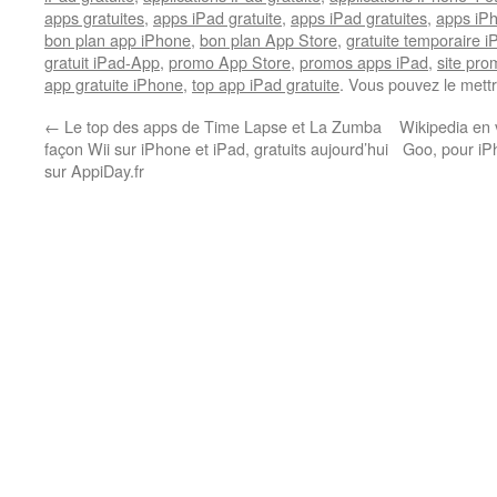
apps gratuites
,
apps iPad gratuite
,
apps iPad gratuites
,
apps iPh
bon plan app iPhone
,
bon plan App Store
,
gratuite temporaire 
gratuit iPad-App
,
promo App Store
,
promos apps iPad
,
site pr
app gratuite iPhone
,
top app iPad gratuite
. Vous pouvez le mett
←
Le top des apps de Time Lapse et La Zumba
Wikipedia en 
façon Wii sur iPhone et iPad, gratuits aujourd’hui
Goo, pour iPh
sur AppiDay.fr