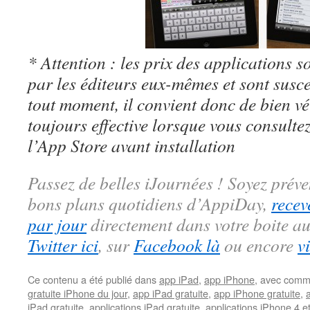
* Attention : les prix des applications so
par les éditeurs eux-mêmes et sont susc
tout moment, il convient donc de bien véri
toujours effective lorsque vous consulte
l’App Store avant installation
Passez de belles iJournées ! Soyez préve
bons plans quotidiens d’AppiDay,
recev
par jour
directement dans votre boite au
Twitter ici
, sur
Facebook là
ou encore
v
Ce contenu a été publié dans
app iPad
,
app iPhone
, avec comm
gratuite iPhone du jour
,
app iPad gratuite
,
app iPhone gratuite
,
iPad gratuite
,
applications iPad gratuite
,
applications iPhone 4 e