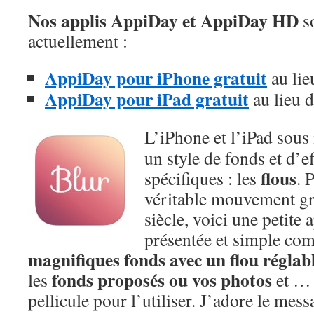
Nos applis AppiDay et AppiDay HD
so
actuellement :
AppiDay pour iPhone gratuit
au lie
AppiDay pour iPad gratuit
au lieu 
L’iPhone et l’iPad sous
un style de fonds et d’e
flous
spécifiques : les
. 
véritable mouvement g
siècle, voici une petite 
présentée et simple co
magnifiques fonds avec un flou réglab
fonds proposés ou vos photos
les
et … 
pellicule pour l’utiliser. J’adore le mess