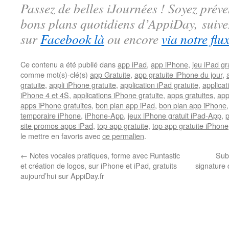
Passez de belles iJournées ! Soyez préve
bons plans quotidiens d’AppiDay, suiv
sur
Facebook là
ou encore
via notre flu
Ce contenu a été publié dans
app iPad
,
app iPhone
,
jeu iPad gra
comme mot(s)-clé(s)
app Gratuite
,
app gratuite iPhone du jour
,
gratuite
,
appli iPhone gratuite
,
application iPad gratuite
,
applicat
iPhone 4 et 4S
,
applications iPhone gratuite
,
apps gratuites
,
app
apps iPhone gratuites
,
bon plan app iPad
,
bon plan app iPhone
temporaire iPhone
,
iPhone-App
,
jeux iPhone gratuit iPad-App
,
site promos apps iPad
,
top app gratuite
,
top app gratuite iPhone
le mettre en favoris avec
ce permalien
.
←
Notes vocales pratiques, forme avec Runtastic
Subl
et création de logos, sur iPhone et iPad, gratuits
signature 
aujourd’hui sur AppiDay.fr