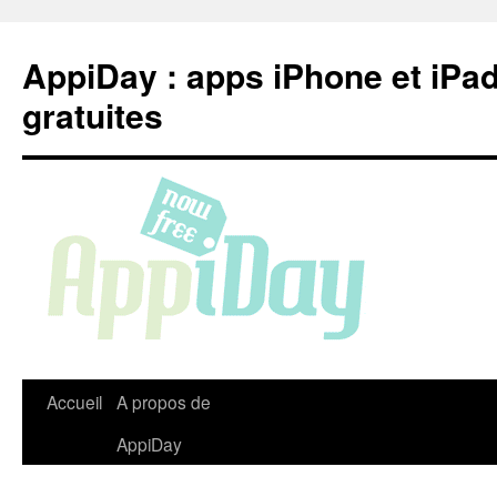
Aller
au
AppiDay : apps iPhone et iPa
contenu
gratuites
Accueil
A propos de
AppiDay