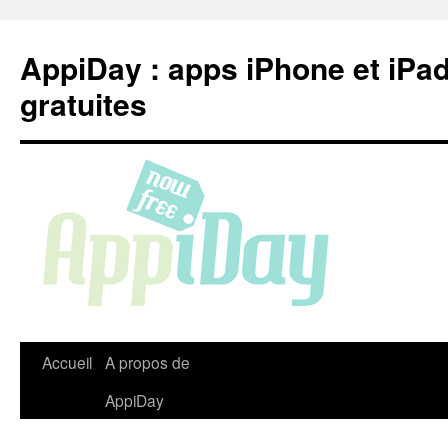
Aller
au
AppiDay : apps iPhone et iPa
contenu
gratuites
Accueil
A propos de
AppiDay