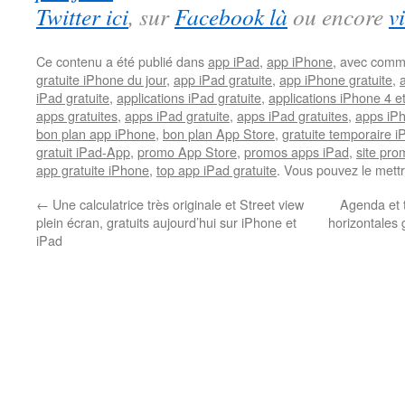
Twitter ici
, sur
Facebook là
ou encore
v
Ce contenu a été publié dans
app iPad
,
app iPhone
, avec comm
gratuite iPhone du jour
,
app iPad gratuite
,
app iPhone gratuite
,
iPad gratuite
,
applications iPad gratuite
,
applications iPhone 4 e
apps gratuites
,
apps iPad gratuite
,
apps iPad gratuites
,
apps iPh
bon plan app iPhone
,
bon plan App Store
,
gratuite temporaire 
gratuit iPad-App
,
promo App Store
,
promos apps iPad
,
site pr
app gratuite iPhone
,
top app iPad gratuite
. Vous pouvez le mett
←
Une calculatrice très originale et Street view
Agenda et 
plein écran, gratuits aujourd’hui sur iPhone et
horizontales 
iPad