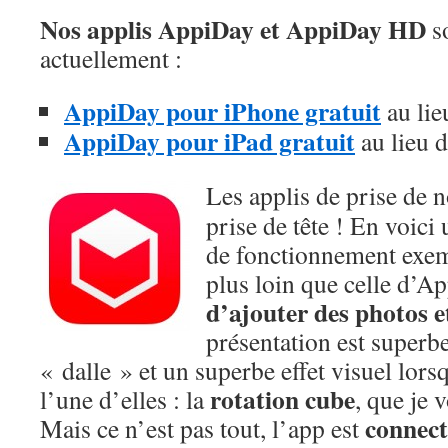
Nos applis AppiDay et AppiDay HD
so
actuellement :
AppiDay pour iPhone gratuit
au lie
AppiDay pour iPad gratuit
au lieu 
Les applis de prise de n
prise de tête ! En voic
de fonctionnement exemp
plus loin que celle d’A
d’ajouter des photos e
présentation est superb
« dalle » et un superbe effet visuel lors
rotation cube
l’une d’elles : la
, que je 
connect
Mais ce n’est pas tout, l’app est