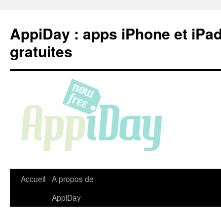
Aller
au
AppiDay : apps iPhone et iPa
contenu
gratuites
Accueil
A propos de
AppiDay