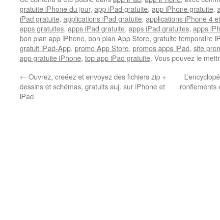
gratuite iPhone du jour
,
app iPad gratuite
,
app iPhone gratuite
,
iPad gratuite
,
applications iPad gratuite
,
applications iPhone 4 e
apps gratuites
,
apps iPad gratuite
,
apps iPad gratuites
,
apps iPh
bon plan app iPhone
,
bon plan App Store
,
gratuite temporaire 
gratuit iPad-App
,
promo App Store
,
promos apps iPad
,
site pr
app gratuite iPhone
,
top app iPad gratuite
. Vous pouvez le mett
←
Ouvrez, creéez et envoyez des fichiers zip +
L’encyclopé
dessins et schémas, gratuits auj. sur iPhone et
ronflements e
iPad