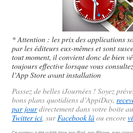
* Attention : les prix des applications so
par les éditeurs eux-mêmes et sont susc
tout moment, il convient donc de bien véri
toujours effective lorsque vous consulte
l’App Store avant installation
Passez de belles iJournées ! Soyez préve
bons plans quotidiens d’AppiDay,
recev
par jour
directement dans votre boite au
Twitter ici
, sur
Facebook là
ou encore
v
Ce contenu a été publié dans
app iPad
,
app iPhone
, avec comm