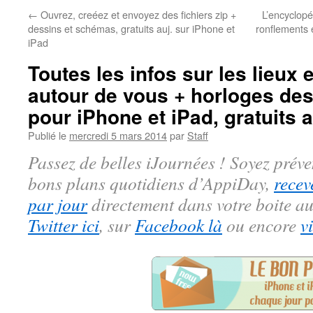
←
Ouvrez, creéez et envoyez des fichiers zip +
L’encyclopé
dessins et schémas, gratuits auj. sur iPhone et
ronflements e
iPad
Toutes les infos sur les lieu
autour de vous + horloges des
pour iPhone et iPad, gratuits 
Publié le
mercredi 5 mars 2014
par
Staff
Passez de belles iJournées ! Soyez préve
bons plans quotidiens d’AppiDay,
recev
par jour
directement dans votre boite au
Twitter ici
, sur
Facebook là
ou encore
v