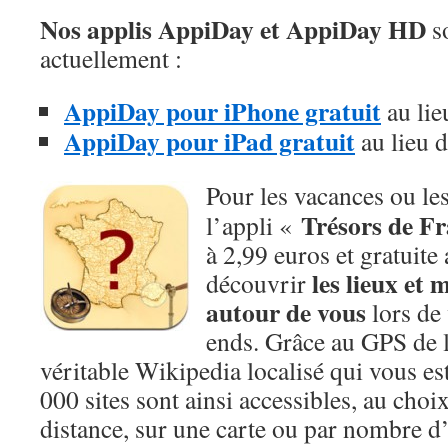
Nos applis AppiDay et AppiDay HD
so
actuellement :
AppiDay pour iPhone gratuit
au lie
AppiDay pour iPad gratuit
au lieu 
Pour les vacances ou les
Trésors de F
l’appli «
à 2,99 euros et gratuite
les lieux et
découvrir
autour de vous
lors de 
ends. Grâce au GPS de l
véritable Wikipedia localisé qui vous es
000 sites sont ainsi accessibles, au choix 
distance, sur une carte ou par nombre d’é