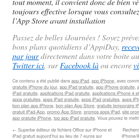
tout moment, il convient donc de bien véri
toujours effective lorsque vous consulte
l’App Store avant installation
Passez de belles iJournées ! Soyez préve
bons plans quotidiens d’AppiDay,
recev
par jour
directement dans votre boite au
Twitter ici
, sur
Facebook là
ou encore
v
Ce contenu a été publié dans
app iPad
,
app iPhone
, avec comm
gratuite iPhone du jour
,
app iPad gratuite
,
app iPhone gratuite
,
iPad gratuite
,
applications iPad gratuite
,
applications iPhone 4 e
apps gratuites
,
apps iPad gratuite
,
apps iPad gratuites
,
apps iPh
bon plan app iPhone
,
bon plan App Store
,
gratuite temporaire 
gratuit iPad-App
,
promo App Store
,
promos apps iPad
,
site pr
app gratuite iPhone
,
top app iPad gratuite
. Vous pouvez le mett
←
Superbe éditeur de fichiers Office sur iPhone et
Recherc
iPad gratuit aujourd’hui au lieu de 7 euros sur
iPhone/i