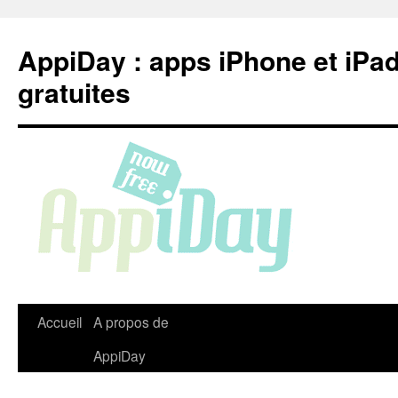
Aller
au
AppiDay : apps iPhone et iPa
contenu
gratuites
Accueil
A propos de
AppiDay