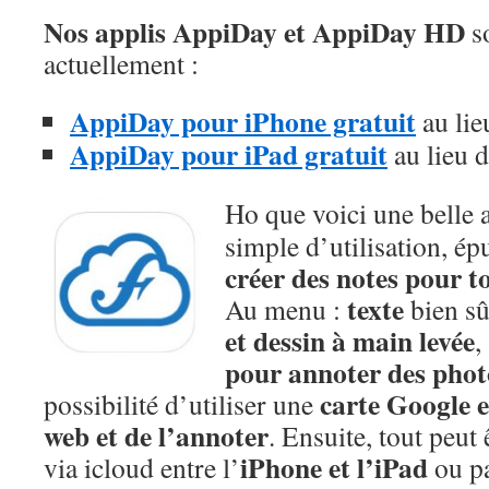
Nos applis AppiDay et AppiDay HD
so
actuellement :
AppiDay pour iPhone gratuit
au lie
AppiDay pour iPad gratuit
au lieu 
Ho que voici une belle 
simple d’utilisation, ép
créer des notes pour t
texte
Au menu :
bien sû
et dessin à main levée
,
pour annoter des phot
carte Google 
possibilité d’utiliser une
web et de l’annoter
. Ensuite, tout peut
iPhone et l’iPad
via icloud entre l’
ou pa