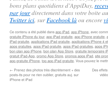
bons plans quotidiens d’AppiDay,
recev
par jour
directement dans votre boite au
Twitter ici
, sur
Facebook là
ou encore
v
Ce contenu a été publié dans
app iPad
,
app iPhone
, avec comm
gratuite iPhone du jour
,
app iPad gratuite
,
app iPhone gratuite
,
iPad gratuite
,
applications iPad gratuite
,
applications iPhone 4 e
apps gratuites
,
apps iPad gratuite
,
apps iPad gratuites
,
apps iPh
bon plan app iPhone
,
bon plan App Store
,
gratuite temporaire 
gratuit iPad-App
,
promo App Store
,
promos apps iPad
,
site pr
app gratuite iPhone
,
top app iPad gratuite
. Vous pouvez le mett
←
Prenez des photos très discrètement + des
Des effets
posts-its pour ne rien oublier, gratuits auj. sur
vidé
iPhone et iPad