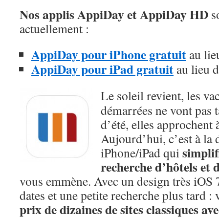
Nos applis AppiDay et AppiDay HD
so
actuellement :
AppiDay pour iPhone gratuit
au lie
AppiDay pour iPad gratuit
au lieu 
Le soleil revient, les va
démarrées ne vont pas t
d’été, elles approchent 
Aujourd’hui, c’est à la
simplif
iPhone/iPad qui
recherche d’hôtels et 
vous emmène. Avec un design très iOS 7,
dates et une petite recherche plus tard :
prix de dizaines de sites classiques ave