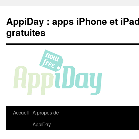
Aller
au
AppiDay : apps iPhone et iPa
contenu
gratuites
Accueil
A propos de
AppiDay