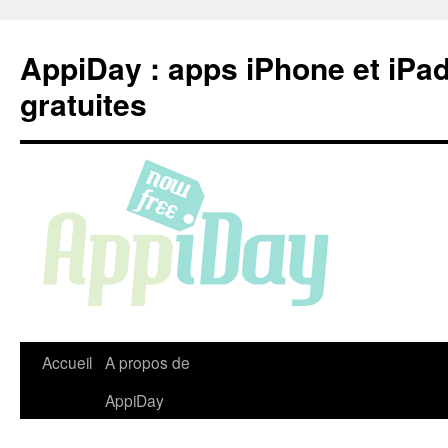
Aller
au
AppiDay : apps iPhone et iPa
contenu
gratuites
Accueil
A propos de
AppiDay