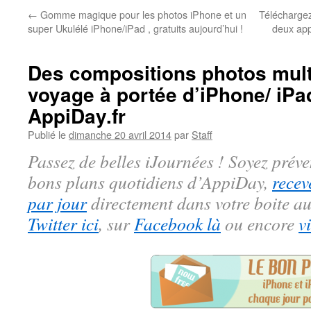
←
Gomme magique pour les photos iPhone et un
Téléchargez
super Ukulélé iPhone/iPad , gratuits aujourd’hui !
deux app
Des compositions photos mult
voyage à portée d’iPhone/ iPad
AppiDay.fr
Publié le
dimanche 20 avril 2014
par
Staff
Passez de belles iJournées ! Soyez préve
bons plans quotidiens d’AppiDay,
recev
par jour
directement dans votre boite au
Twitter ici
, sur
Facebook là
ou encore
v