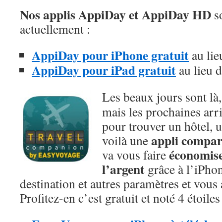
Nos applis AppiDay et AppiDay HD
so
actuellement :
AppiDay pour iPhone gratuit
au lie
AppiDay pour iPad gratuit
au lieu 
Les beaux jours sont là,
mais les prochaines arri
pour trouver un hôtel, u
appli compar
voilà une
économise
va vous faire
l’argent
grâce à l’iPhon
destination et autres paramètres et vous 
Profitez-en c’est gratuit et noté 4 étoile