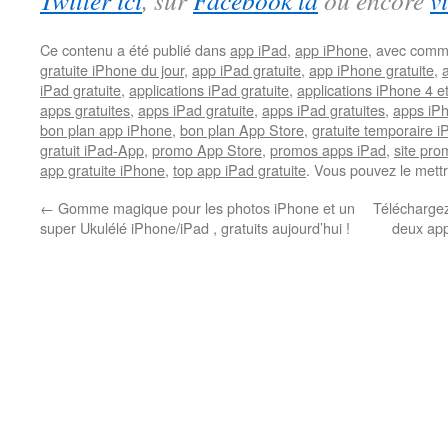
Twitter ici
, sur
Facebook là
ou encore
v
Ce contenu a été publié dans
app iPad
,
app iPhone
, avec comm
gratuite iPhone du jour
,
app iPad gratuite
,
app iPhone gratuite
,
iPad gratuite
,
applications iPad gratuite
,
applications iPhone 4 e
apps gratuites
,
apps iPad gratuite
,
apps iPad gratuites
,
apps iPh
bon plan app iPhone
,
bon plan App Store
,
gratuite temporaire 
gratuit iPad-App
,
promo App Store
,
promos apps iPad
,
site pr
app gratuite iPhone
,
top app iPad gratuite
. Vous pouvez le mett
←
Gomme magique pour les photos iPhone et un
Téléchargez
super Ukulélé iPhone/iPad , gratuits aujourd’hui !
deux app