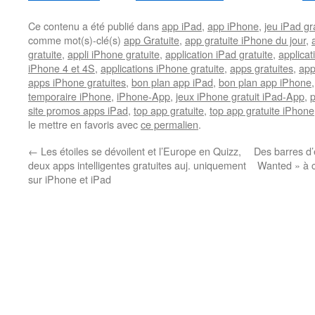
Ce contenu a été publié dans
app iPad
,
app iPhone
,
jeu iPad gra
comme mot(s)-clé(s)
app Gratuite
,
app gratuite iPhone du jour
,
gratuite
,
appli iPhone gratuite
,
application iPad gratuite
,
applicat
iPhone 4 et 4S
,
applications iPhone gratuite
,
apps gratuites
,
app
apps iPhone gratuites
,
bon plan app iPad
,
bon plan app iPhone
temporaire iPhone
,
iPhone-App
,
jeux iPhone gratuit iPad-App
,
site promos apps iPad
,
top app gratuite
,
top app gratuite iPhone
le mettre en favoris avec
ce permalien
.
←
Les étoiles se dévoilent et l’Europe en Quizz,
Des barres d’
deux apps intelligentes gratuites auj. uniquement
Wanted » à cr
sur iPhone et iPad