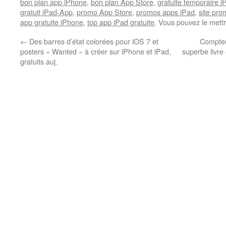
bon plan app iPhone
,
bon plan App Store
,
gratuite temporaire 
gratuit iPad-App
,
promo App Store
,
promos apps iPad
,
site pr
app gratuite iPhone
,
top app iPad gratuite
. Vous pouvez le mett
←
Des barres d’état colorées pour iOS 7 et
Compteur
posters « Wanted » à créer sur iPhone et iPad,
superbe livre 
gratuits auj.