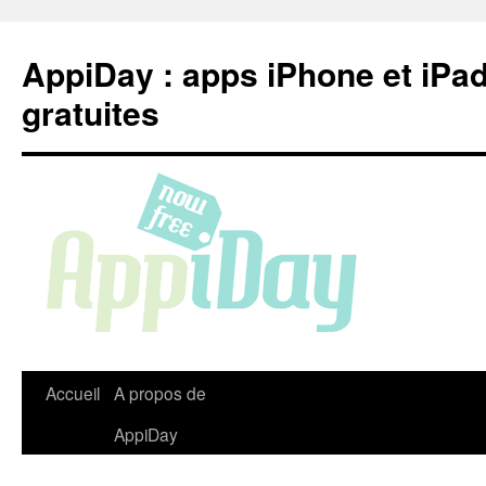
Aller
au
AppiDay : apps iPhone et iPa
contenu
gratuites
Accueil
A propos de
AppiDay