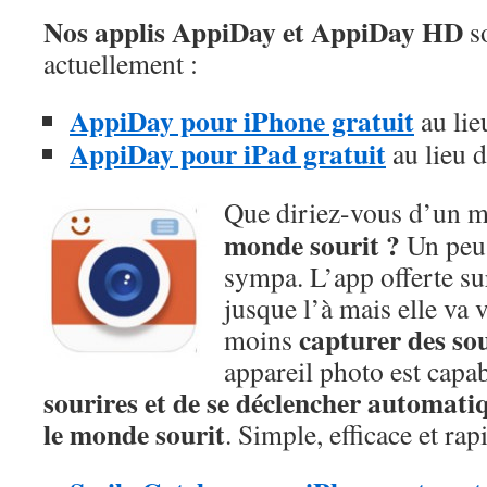
Nos applis AppiDay et AppiDay HD
so
actuellement :
AppiDay pour iPhone gratuit
au lie
AppiDay pour iPad gratuit
au lieu 
Que diriez-vous d’un 
monde sourit ?
Un peu 
sympa. L’app offerte su
jusque l’à mais elle va
capturer des so
moins
appareil photo est capa
sourires et de se déclencher automat
le monde sourit
. Simple, efficace et rap