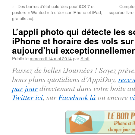
←
Des barres d’état colorées pour iOS 7 et
Compteur
posters « Wanted » à créer sur iPhone et iPad,
superbe livre 
gratuits auj.
L’appli photo qui détecte les s
iPhone et horaire des vols sur 
aujourd’hui exceptionnellemen
Publié le
mercredi 14 mai 2014
par
Staff
Passez de belles iJournées ! Soyez préve
bons plans quotidiens d’AppiDay,
recev
par jour
directement dans votre boite au
Twitter ici
, sur
Facebook là
ou encore
v