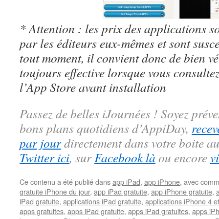
* Attention : les prix des applications so
par les éditeurs eux-mêmes et sont susc
tout moment, il convient donc de bien véri
toujours effective lorsque vous consulte
l’App Store avant installation
Passez de belles iJournées ! Soyez préve
bons plans quotidiens d’AppiDay,
recev
par jour
directement dans votre boite au
Twitter ici
, sur
Facebook là
ou encore
v
Ce contenu a été publié dans
app iPad
,
app iPhone
, avec comm
gratuite iPhone du jour
,
app iPad gratuite
,
app iPhone gratuite
,
iPad gratuite
,
applications iPad gratuite
,
applications iPhone 4 e
apps gratuites
,
apps iPad gratuite
,
apps iPad gratuites
,
apps iPh