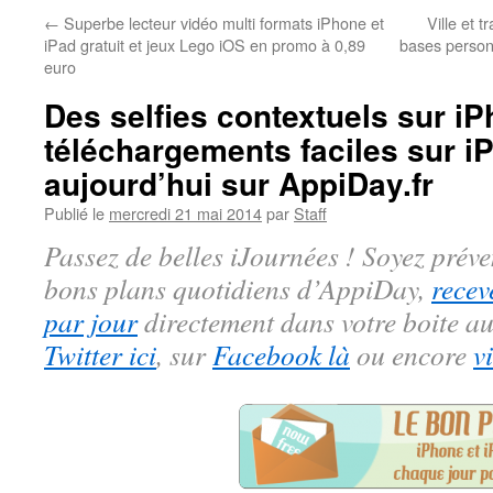
←
Superbe lecteur vidéo multi formats iPhone et
Ville et 
iPad gratuit et jeux Lego iOS en promo à 0,89
bases personn
euro
Des selfies contextuels sur iP
téléchargements faciles sur iP
aujourd’hui sur AppiDay.fr
Publié le
mercredi 21 mai 2014
par
Staff
Passez de belles iJournées ! Soyez préve
bons plans quotidiens d’AppiDay,
recev
par jour
directement dans votre boite au
Twitter ici
, sur
Facebook là
ou encore
v