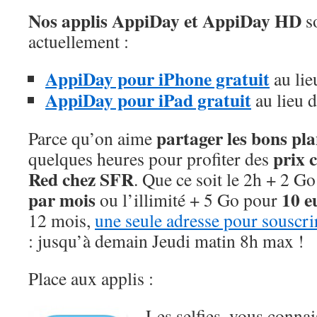
Nos applis AppiDay et AppiDay HD
so
actuellement :
AppiDay pour iPhone gratuit
au lie
AppiDay pour iPad gratuit
au lieu 
partager les bons pl
Parce qu’on aime
prix c
quelques heures pour profiter des
Red chez SFR
. Que ce soit le 2h + 2 G
par mois
10 e
ou l’illimité + 5 Go pour
12 mois,
une seule adresse pour souscri
: jusqu’à demain Jeudi matin 8h max !
Place aux applis :
Les selfies, vous conna