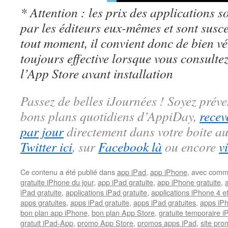
* Attention : les prix des applications so
par les éditeurs eux-mêmes et sont susc
tout moment, il convient donc de bien véri
toujours effective lorsque vous consulte
l’App Store avant installation
Passez de belles iJournées ! Soyez préve
bons plans quotidiens d’AppiDay,
recev
par jour
directement dans votre boite au
Twitter ici
, sur
Facebook là
ou encore
v
Ce contenu a été publié dans
app iPad
,
app iPhone
, avec comm
gratuite iPhone du jour
,
app iPad gratuite
,
app iPhone gratuite
,
iPad gratuite
,
applications iPad gratuite
,
applications iPhone 4 e
apps gratuites
,
apps iPad gratuite
,
apps iPad gratuites
,
apps iPh
bon plan app iPhone
,
bon plan App Store
,
gratuite temporaire 
gratuit iPad-App
,
promo App Store
,
promos apps iPad
,
site pr