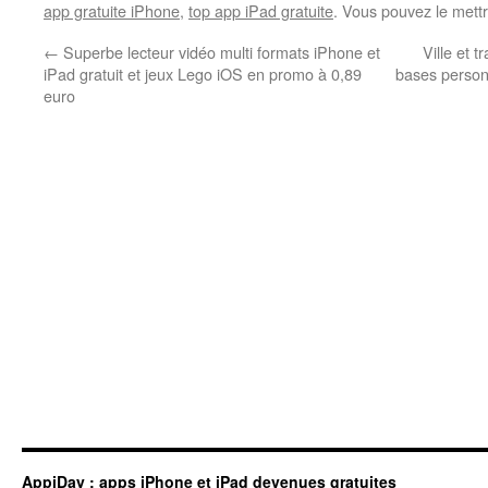
app gratuite iPhone
,
top app iPad gratuite
. Vous pouvez le mett
←
Superbe lecteur vidéo multi formats iPhone et
Ville et 
iPad gratuit et jeux Lego iOS en promo à 0,89
bases personn
euro
AppiDay : apps iPhone et iPad devenues gratuites