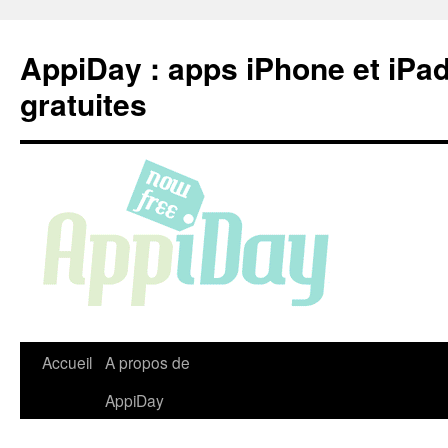
Aller
au
AppiDay : apps iPhone et iPa
contenu
gratuites
Accueil
A propos de
AppiDay