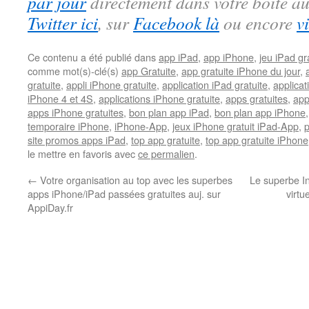
par jour
directement dans votre boite au
Twitter ici
, sur
Facebook là
ou encore
v
Ce contenu a été publié dans
app iPad
,
app iPhone
,
jeu iPad gra
comme mot(s)-clé(s)
app Gratuite
,
app gratuite iPhone du jour
,
gratuite
,
appli iPhone gratuite
,
application iPad gratuite
,
applicat
iPhone 4 et 4S
,
applications iPhone gratuite
,
apps gratuites
,
app
apps iPhone gratuites
,
bon plan app iPad
,
bon plan app iPhone
temporaire iPhone
,
iPhone-App
,
jeux iPhone gratuit iPad-App
,
site promos apps iPad
,
top app gratuite
,
top app gratuite iPhone
le mettre en favoris avec
ce permalien
.
←
Votre organisation au top avec les superbes
Le superbe Inf
apps iPhone/iPad passées gratuites auj. sur
virtu
AppiDay.fr