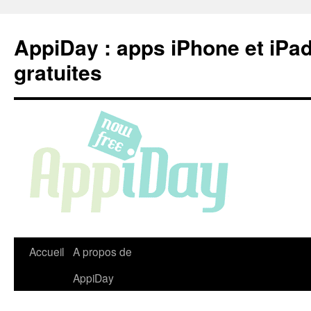
Aller
au
AppiDay : apps iPhone et iPa
contenu
gratuites
Accueil
A propos de
AppiDay