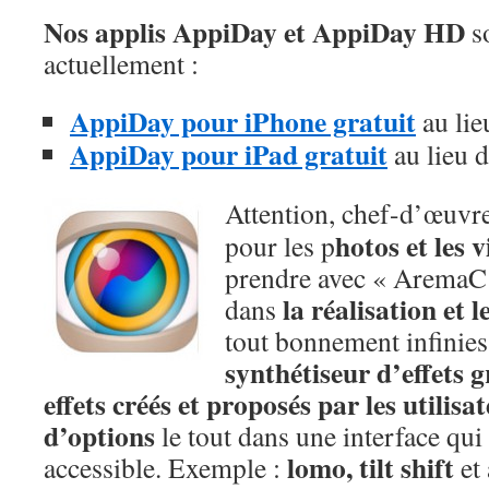
Nos applis AppiDay et AppiDay HD
so
actuellement :
AppiDay pour iPhone gratuit
au lie
AppiDay pour iPad gratuit
au lieu 
Attention, chef-d’œuvre
hotos et les 
pour les p
prendre avec « AremaC 
la réalisation et l
dans
tout bonnement infinie
synthétiseur d’effets 
effets créés et proposés par les utilisa
d’options
le tout dans une interface qui 
lomo, tilt shift
accessible. Exemple :
et 