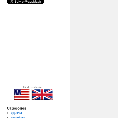
Find us also in :
Catégories
app iPad
app iPhone