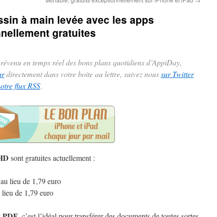
ssin à main levée avec les apps
nellement gratuites
 prévenu en temps réel des bons plans quotidiens d’AppiDay,
ur
directement dans votre boite au lettre, suivez nous
sur Twitter
notre flux RSS
.
 HD
sont gratuites actuellement :
au lieu de 1,79 euro
 lieu de 1,79 euro
PDF
t
, c’est l’idéal pour transférer des documents de toutes sortes