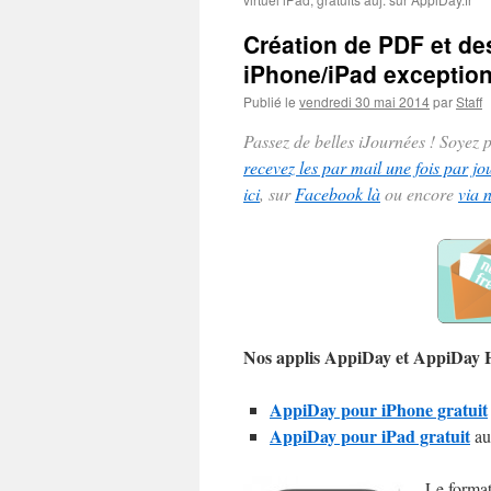
Création de PDF et de
iPhone/iPad exception
Publié le
vendredi 30 mai 2014
par
Staff
Passez de belles iJournées ! Soyez
recevez les par mail une fois par jo
ici
, sur
Facebook là
ou encore
via 
Nos applis AppiDay et AppiDay
AppiDay pour iPhone gratuit
AppiDay pour iPad gratuit
au
Le forma