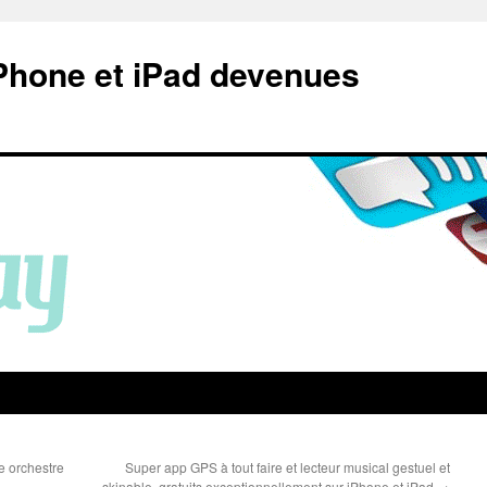
Phone et iPad devenues
me orchestre
Super app GPS à tout faire et lecteur musical gestuel et
skinable, gratuits exceptionnellement sur iPhone et iPad
→