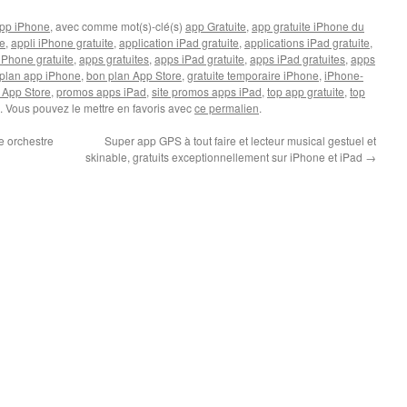
pp iPhone
, avec comme mot(s)-clé(s)
app Gratuite
,
app gratuite iPhone du
te
,
appli iPhone gratuite
,
application iPad gratuite
,
applications iPad gratuite
,
iPhone gratuite
,
apps gratuites
,
apps iPad gratuite
,
apps iPad gratuites
,
apps
plan app iPhone
,
bon plan App Store
,
gratuite temporaire iPhone
,
iPhone-
 App Store
,
promos apps iPad
,
site promos apps iPad
,
top app gratuite
,
top
. Vous pouvez le mettre en favoris avec
ce permalien
.
me orchestre
Super app GPS à tout faire et lecteur musical gestuel et
skinable, gratuits exceptionnellement sur iPhone et iPad
→