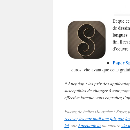
Et que ce
dessin
de
longues
.
fin, il re
d’oeuvre !
Paper Sp
euros, vite avant que cette gratu
* Attention : les prix des applicatio
susceptibles de changer à tout momen
effective lorsque vous consultez l’ap
Passez de belles iJournées ! Soyez
recevez les par mail une fois par jo
ici
, sur
Facebook là
ou encore
via 