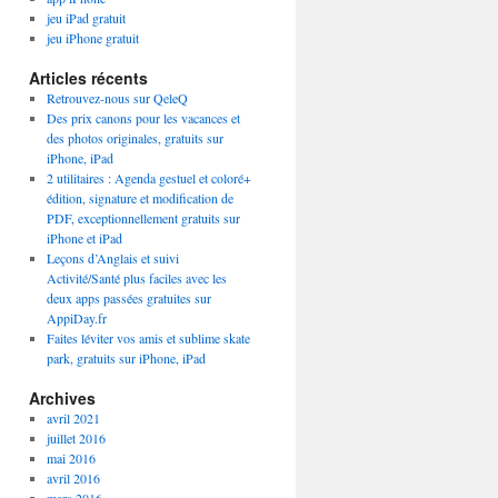
jeu iPad gratuit
jeu iPhone gratuit
Articles récents
Retrouvez-nous sur QeleQ
Des prix canons pour les vacances et
des photos originales, gratuits sur
iPhone, iPad
2 utilitaires : Agenda gestuel et coloré+
édition, signature et modification de
PDF, exceptionnellement gratuits sur
iPhone et iPad
Leçons d’Anglais et suivi
Activité/Santé plus faciles avec les
deux apps passées gratuites sur
AppiDay.fr
Faites léviter vos amis et sublime skate
park, gratuits sur iPhone, iPad
Archives
avril 2021
juillet 2016
mai 2016
avril 2016