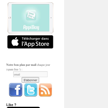
Notre bon plan par mail
chaque jour
(spam free !) :
Like ?