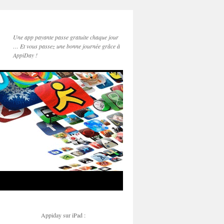
Une app payante passe gratuite chaque jour
… Et vous passez une bonne journée grâce à
AppiDay !
Appiday sur iPad :