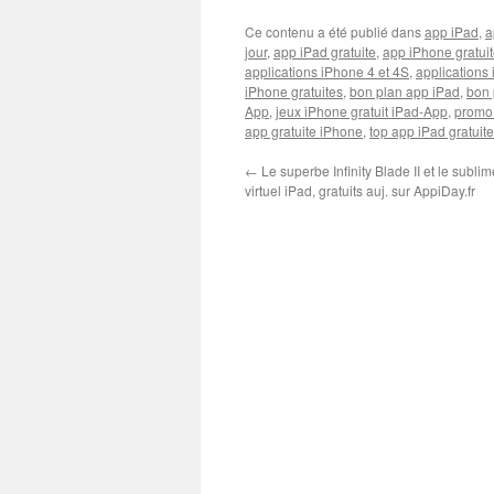
Ce contenu a été publié dans
app iPad
,
a
jour
,
app iPad gratuite
,
app iPhone gratui
applications iPhone 4 et 4S
,
applications 
iPhone gratuites
,
bon plan app iPad
,
bon 
App
,
jeux iPhone gratuit iPad-App
,
promo
app gratuite iPhone
,
top app iPad gratuite
←
Le superbe Infinity Blade II et le subli
virtuel iPad, gratuits auj. sur AppiDay.fr