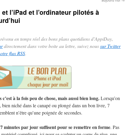
t l’iPad et l’ordinateur pilotés à
urd’hui
 prévenu en temps réel des bons plans quotidiens d’AppiDay,
ur
directement dans votre boite au lettre, suivez nous
sur Twitter
notre flux RSS
.
 c’est à la fois peu de chose, mais aussi bien long.
Lorsqu’on
, bien niché dans le canapé ou plongé dans un bon livre, 7
emblent n’être qu’une poignée de secondes.
7 minutes par jour suffisent pour se remettre en forme
,
. Pas
 matériel compliqué, ici pour se sculpter un corps de rêve, une