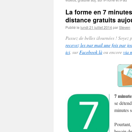
La forme en 7 minutes e
distance gratuits aujo
Publié le
lundi 21 juillet 2014
par
Steven
Passez de belles iJournées ! Soyez
recevez les par mail une fois par jo
ici
, sur
Facebook là
ou encore
via 
7 minutes
se détend
minutes s
Pourtant
besoin de