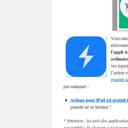
Voici une
télécomma
l’appli A
ordinate
vos logici
l’action e
gratuite i
pas manquer :
Actions pour iPad est gratuit
gratuité ne se termine !
* Attention : les prix des applicatio
susceptibles de changer à tout momen