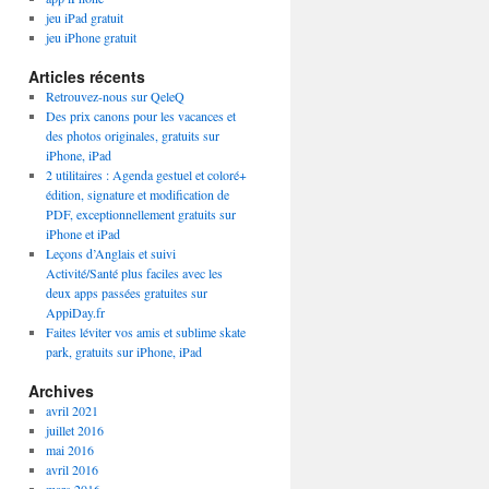
jeu iPad gratuit
jeu iPhone gratuit
Articles récents
Retrouvez-nous sur QeleQ
Des prix canons pour les vacances et
des photos originales, gratuits sur
iPhone, iPad
2 utilitaires : Agenda gestuel et coloré+
édition, signature et modification de
PDF, exceptionnellement gratuits sur
iPhone et iPad
Leçons d’Anglais et suivi
Activité/Santé plus faciles avec les
deux apps passées gratuites sur
AppiDay.fr
Faites léviter vos amis et sublime skate
park, gratuits sur iPhone, iPad
Archives
avril 2021
juillet 2016
mai 2016
avril 2016