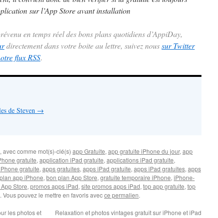
plication sur l’App Store avant installation
 prévenu en temps réel des bons plans quotidiens d’AppiDay,
ur
directement dans votre boite au lettre, suivez nous
sur Twitter
notre flux RSS
.
cles de Steven
→
, avec comme mot(s)-clé(s)
app Gratuite
,
app gratuite iPhone du jour
,
app
Phone gratuite
,
application iPad gratuite
,
applications iPad gratuite
,
iPhone gratuite
,
apps gratuites
,
apps iPad gratuite
,
apps iPad gratuites
,
apps
plan app iPhone
,
bon plan App Store
,
gratuite temporaire iPhone
,
iPhone-
 App Store
,
promos apps iPad
,
site promos apps iPad
,
top app gratuite
,
top
. Vous pouvez le mettre en favoris avec
ce permalien
.
our les photos et
Relaxation et photos vintages gratuit sur iPhone et iPad