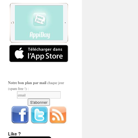
Notre bon plan par mail
chaque jour
(spam free !) :
Like ?