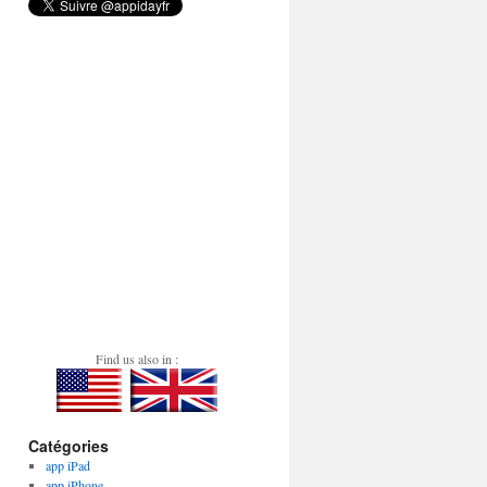
Find us also in :
Catégories
app iPad
app iPhone