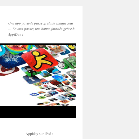
Une app payante passe gratuite chaque jour
… Et vous passez une bonne journée grâce à
AppiDay !
Appiday sur iPad :