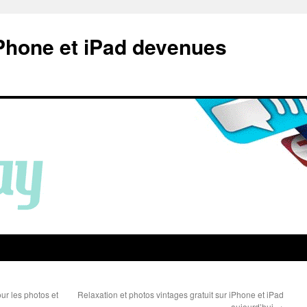
Phone et iPad devenues
our les photos et
Relaxation et photos vintages gratuit sur iPhone et iPad
aujourd’hui
→