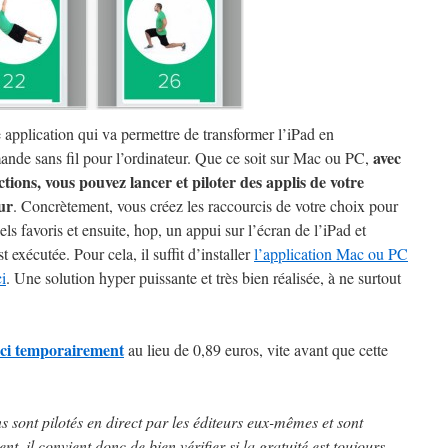
 application qui va permettre de transformer l’iPad en
avec
nde sans fil pour l’ordinateur. Que ce soit sur Mac ou PC,
ctions, vous pouvez lancer et piloter des applis de votre
ur
. Concrètement, vous créez les raccourcis de votre choix pour
els favoris et ensuite, hop, un appui sur l’écran de l’iPad et
st exécutée. Pour cela, il suffit d’installer
l’application Mac ou PC
ci
. Une solution hyper puissante et très bien réalisée, à ne surtout
 ici temporairement
au lieu de 0,89 euros, vite avant que cette
ns sont pilotés en direct par les éditeurs eux-mêmes et sont
t, il convient donc de bien vérifier si la gratuité est toujours