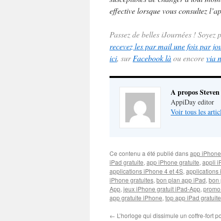
effective lorsque vous consultez l’ap
Passez de belles iJournées ! Soyez
recevez les par mail une fois par jo
ici
, sur
Facebook là
ou encore
via 
A propos Steven
AppiDay editor
Voir tous les arti
Ce contenu a été publié dans
app iPhone
iPad gratuite
,
app iPhone gratuite
,
appli i
applications iPhone 4 et 4S
,
applications 
iPhone gratuites
,
bon plan app iPad
,
bon 
App
,
jeux iPhone gratuit iPad-App
,
promo
app gratuite iPhone
,
top app iPad gratuite
←
L’horloge qui dissimule un coffre-fort p