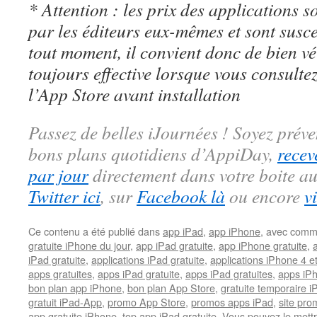
* Attention : les prix des applications so
par les éditeurs eux-mêmes et sont susc
tout moment, il convient donc de bien véri
toujours effective lorsque vous consulte
l’App Store avant installation
Passez de belles iJournées ! Soyez préve
bons plans quotidiens d’AppiDay,
recev
par jour
directement dans votre boite au
Twitter ici
, sur
Facebook là
ou encore
v
Ce contenu a été publié dans
app iPad
,
app iPhone
, avec comm
gratuite iPhone du jour
,
app iPad gratuite
,
app iPhone gratuite
,
iPad gratuite
,
applications iPad gratuite
,
applications iPhone 4 e
apps gratuites
,
apps iPad gratuite
,
apps iPad gratuites
,
apps iPh
bon plan app iPhone
,
bon plan App Store
,
gratuite temporaire 
gratuit iPad-App
,
promo App Store
,
promos apps iPad
,
site pr
app gratuite iPhone
,
top app iPad gratuite
. Vous pouvez le mett