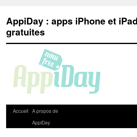
Aller
au
AppiDay : apps iPhone et iPa
contenu
gratuites
Accueil
A propos de
AppiDay