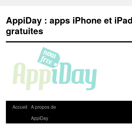
Aller
au
AppiDay : apps iPhone et iPa
contenu
gratuites
Accueil
A propos de
AppiDay