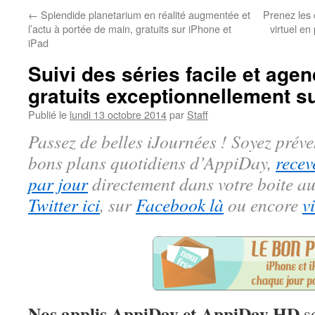
←
Splendide planetarium en réalité augmentée et
Prenez les
l’actu à portée de main, gratuits sur iPhone et
virtuel en
iPad
Suivi des séries facile et agen
gratuits exceptionnellement s
Publié le
lundi 13 octobre 2014
par
Staff
Passez de belles iJournées ! Soyez préve
bons plans quotidiens d’AppiDay,
recev
par jour
directement dans votre boite au
Twitter ici
, sur
Facebook là
ou encore
v
Nos applis AppiDay et AppiDay HD
so