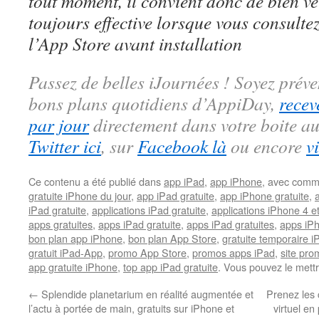
tout moment, il convient donc de bien véri
toujours effective lorsque vous consulte
l’App Store avant installation
Passez de belles iJournées ! Soyez préve
bons plans quotidiens d’AppiDay,
recev
par jour
directement dans votre boite au
Twitter ici
, sur
Facebook là
ou encore
v
Ce contenu a été publié dans
app iPad
,
app iPhone
, avec comm
gratuite iPhone du jour
,
app iPad gratuite
,
app iPhone gratuite
,
iPad gratuite
,
applications iPad gratuite
,
applications iPhone 4 e
apps gratuites
,
apps iPad gratuite
,
apps iPad gratuites
,
apps iPh
bon plan app iPhone
,
bon plan App Store
,
gratuite temporaire 
gratuit iPad-App
,
promo App Store
,
promos apps iPad
,
site pr
app gratuite iPhone
,
top app iPad gratuite
. Vous pouvez le mett
←
Splendide planetarium en réalité augmentée et
Prenez les
l’actu à portée de main, gratuits sur iPhone et
virtuel en