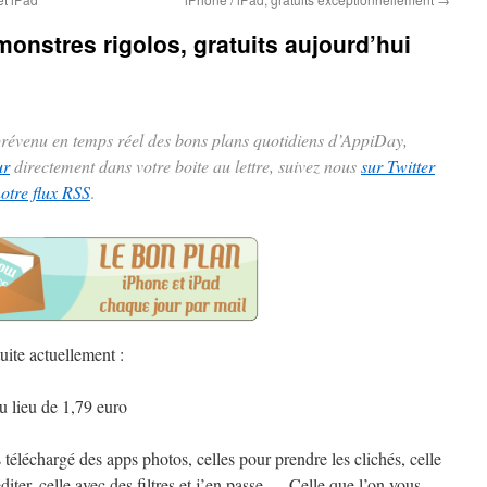
monstres rigolos, gratuits aujourd’hui
 prévenu en temps réel des bons plans quotidiens d’AppiDay,
ur
directement dans votre boite au lettre, suivez nous
sur Twitter
notre flux RSS
.
uite actuellement :
u lieu de 1,79 euro
 téléchargé des apps photos, celles pour prendre les clichés, celle
diter, celle avec des filtres et j’en passe … Celle que l’on vous