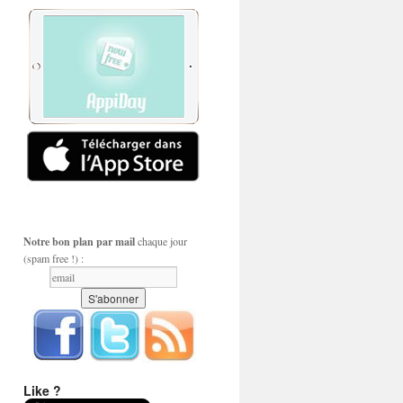
Notre bon plan par mail
chaque jour
(spam free !) :
Like ?