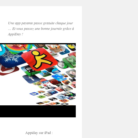
Une app payante passe gratuite chaque jour
… Et vous passez une bonne journée grâce à
AppiDay !
Appiday sur iPad :