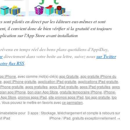
ns sont pilotés en direct par les éditeurs eux-mêmes et sont
t, il convient donc de bien vérifier si la gratuité est toujours
plication sur l’App Store avant installation
 prévenu en temps réel des bons plans quotidiens d’AppiDay,
ur
directement dans votre boite au lettre, suivez nous
sur Twitter
notre flux RSS
.
pp iPhone
, avec comme mot(s)-clé(s)
app Gratuite
,
app gratuite iPhone du
te
,
appli iPhone gratuite
,
application iPad gratuite
,
applications iPad gratuite
,
iPhone gratuite
,
apps gratuites
,
apps iPad gratuite
,
apps iPad gratuites
,
apps
plan app iPhone
,
bon plan App Store
,
gratuite temporaire iPhone
,
iPhone-
 App Store
,
promos apps iPad
,
site promos apps iPad
,
top app gratuite
,
top
. Vous pouvez le mettre en favoris avec
ce permalien
.
e imabatable pour
3 apps : Stockage, téléchargement et compte à rebours sur
et iPad
iPhone / iPad, gratuits exceptionnellement
→