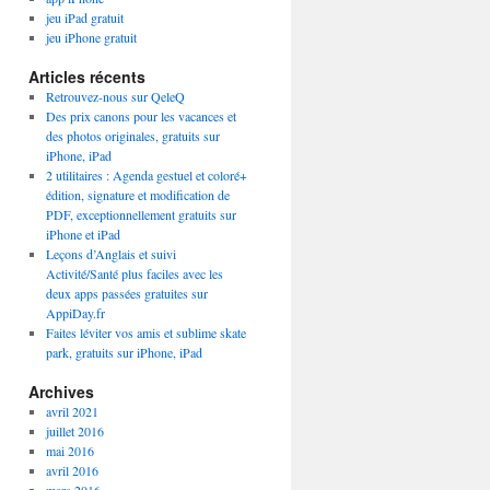
jeu iPad gratuit
jeu iPhone gratuit
Articles récents
Retrouvez-nous sur QeleQ
Des prix canons pour les vacances et
des photos originales, gratuits sur
iPhone, iPad
2 utilitaires : Agenda gestuel et coloré+
édition, signature et modification de
PDF, exceptionnellement gratuits sur
iPhone et iPad
Leçons d’Anglais et suivi
Activité/Santé plus faciles avec les
deux apps passées gratuites sur
AppiDay.fr
Faites léviter vos amis et sublime skate
park, gratuits sur iPhone, iPad
Archives
avril 2021
juillet 2016
mai 2016
avril 2016