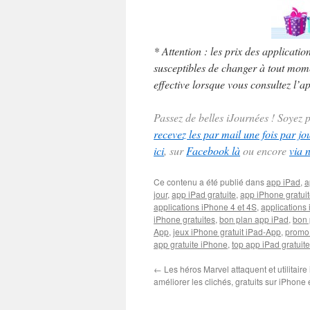
* Attention : les prix des applicatio
susceptibles de changer à tout momen
effective lorsque vous consultez l’ap
Passez de belles iJournées ! Soyez
recevez les par mail une fois par jo
ici
, sur
Facebook là
ou encore
via 
Ce contenu a été publié dans
app iPad
,
a
jour
,
app iPad gratuite
,
app iPhone gratui
applications iPhone 4 et 4S
,
applications 
iPhone gratuites
,
bon plan app iPad
,
bon 
App
,
jeux iPhone gratuit iPad-App
,
promo
app gratuite iPhone
,
top app iPad gratuite
←
Les héros Marvel attaquent et utilitair
améliorer les clichés, gratuits sur iPhone 