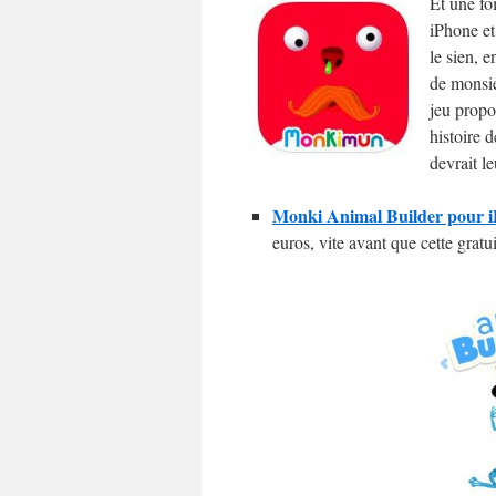
Et une fo
iPhone et
le sien, 
de monsie
jeu propos
histoire d
devrait le
Monki Animal Builder pour iP
euros, vite avant que cette gratu