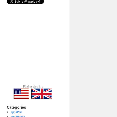
Find us also in :
Catégories
app iPad
app iPhone