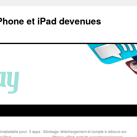
Phone et iPad devenues
e imabatable pour
3 apps : Stockage, téléchargement et compte à rebours sur
et iPad
iPhone / iPad, gratuits exceptionnellement
→