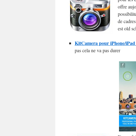
offre auj
possibilit
de cadres
est old sc
KitCamera pour iPhone/iPad e
pas cela ne va pas durer