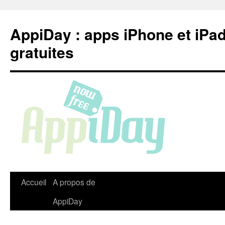
Aller
au
AppiDay : apps iPhone et iPa
contenu
gratuites
Accueil
A propos de
AppiDay