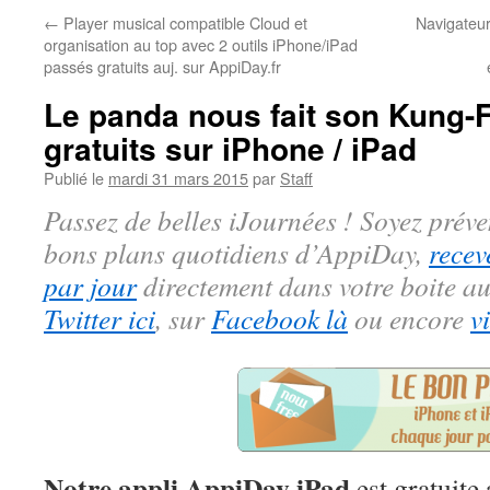
←
Player musical compatible Cloud et
Navigateur
organisation au top avec 2 outils iPhone/iPad
passés gratuits auj. sur AppiDay.fr
Le panda nous fait son Kung-Fu
gratuits sur iPhone / iPad
Publié le
mardi 31 mars 2015
par
Staff
Passez de belles iJournées ! Soyez préve
bons plans quotidiens d’AppiDay,
recev
par jour
directement dans votre boite au
Twitter ici
, sur
Facebook là
ou encore
v
Notre appli AppiDay iPad
est gratuite