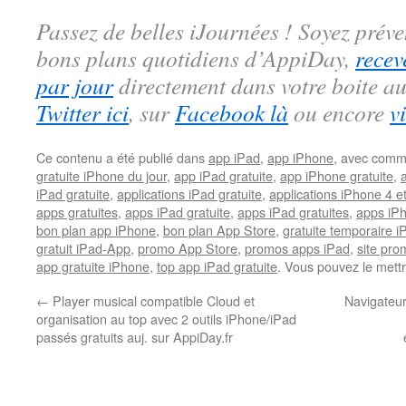
Passez de belles iJournées ! Soyez préve
bons plans quotidiens d’AppiDay,
recev
par jour
directement dans votre boite au
Twitter ici
, sur
Facebook là
ou encore
v
Ce contenu a été publié dans
app iPad
,
app iPhone
, avec comm
gratuite iPhone du jour
,
app iPad gratuite
,
app iPhone gratuite
,
iPad gratuite
,
applications iPad gratuite
,
applications iPhone 4 e
apps gratuites
,
apps iPad gratuite
,
apps iPad gratuites
,
apps iPh
bon plan app iPhone
,
bon plan App Store
,
gratuite temporaire 
gratuit iPad-App
,
promo App Store
,
promos apps iPad
,
site pr
app gratuite iPhone
,
top app iPad gratuite
. Vous pouvez le mett
←
Player musical compatible Cloud et
Navigateur
organisation au top avec 2 outils iPhone/iPad
passés gratuits auj. sur AppiDay.fr