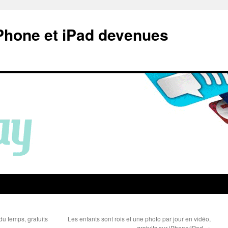
Phone et iPad devenues
du temps, gratuits
Les enfants sont rois et une photo par jour en vidéo,
gratuits sur iPhone/iPad
→