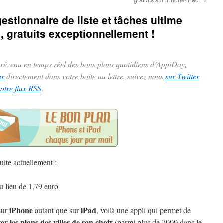
gestionnaire de liste et tâches ultime
, gratuits exceptionnellement !
 prévenu en temps réel des bons plans quotidiens d’AppiDay,
ur
directement dans votre boite au lettre, suivez nous
sur Twitter
notre flux RSS
.
uite actuellement :
u lieu de 1,79 euro
iPhone
iPad
sur
autant que sur
, voilà une appli qui permet de
er les plans des villes de son choix
(parmi plus de 7000 dans le