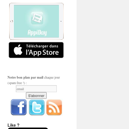
Notre bon plan par mail
chaque jour
(spam free !) :
Like ?