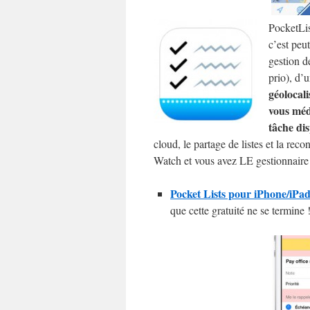
PocketLis
c’est peu
gestion d
prio), d’
géolocali
vous méd
tâche di
cloud, le partage de listes et la re
Watch et vous avez LE gestionnaire 
Pocket Lists pour iPhone/iPad
que cette gratuité ne se termine 