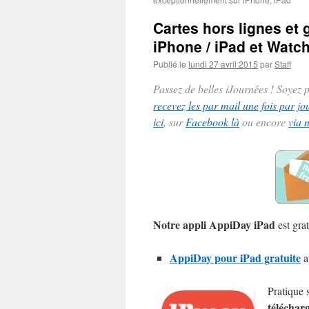
Cartes hors lignes et 
iPhone / iPad et Watch
Publié le
lundi 27 avril 2015
par
Staff
Passez de belles iJournées ! Soyez
recevez les par mail une fois par jo
ici
, sur
Facebook là
ou encore
via 
Notre appli AppiDay iPad
est grat
AppiDay pour iPad gratuite
a
Pratique 
télécharg