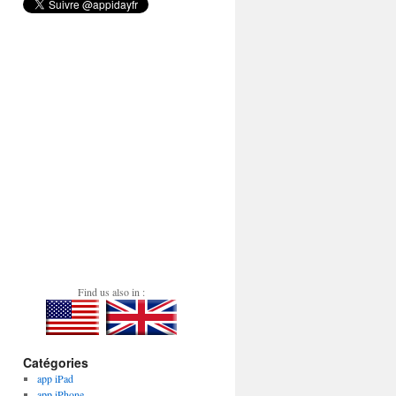
Find us also in :
Catégories
app iPad
app iPhone