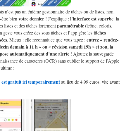
ts n’est pas un énième gestionnaire de tâches ou de listes, non,
votre dernier !
l’interface est superbe
t-être bien
J’explique :
, la
paramétrable
es listes et des tâches fortement
(icône, coloris,
tâches
un geste vous créez des sous tâches et l’app gère les
sées
entrez « rendez-
. Mieux : elle reconnait ce que vous tapez :
ecin demain à 11 h » ou « révision samedi 19h » et zou, la
spose automatiquement d’une alerte !
Ajoutez la sauvegarde
connaissance de caractères (OCR) sans oublier le support de l’Apple
ultime :
 est gratuit ici temporairement
au lieu de 4,99 euros, vite avant
!