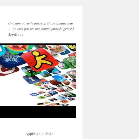
Une app payante passe gratuite chaque jour
… Et vous passez une bonne journée grâce à
AppiDay !
Appiday sur iPad :