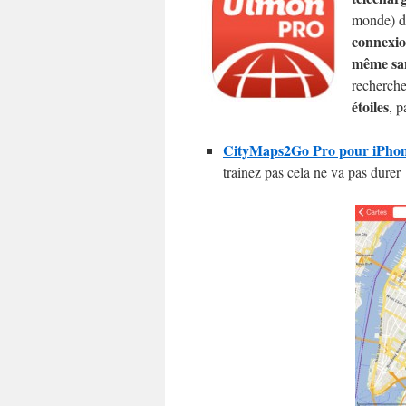
monde) di
connexio
même sa
recherche
étoiles
, p
CityMaps2Go Pro pour iPhone/
trainez pas cela ne va pas durer