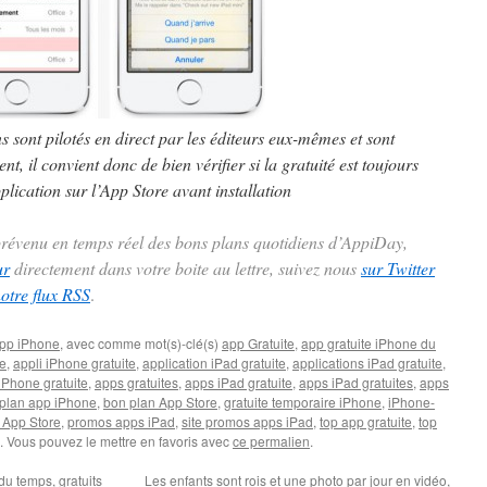
ns sont pilotés en direct par les éditeurs eux-mêmes et sont
t, il convient donc de bien vérifier si la gratuité est toujours
plication sur l’App Store avant installation
 prévenu en temps réel des bons plans quotidiens d’AppiDay,
ur
directement dans votre boite au lettre, suivez nous
sur Twitter
notre flux RSS
.
pp iPhone
, avec comme mot(s)-clé(s)
app Gratuite
,
app gratuite iPhone du
te
,
appli iPhone gratuite
,
application iPad gratuite
,
applications iPad gratuite
,
iPhone gratuite
,
apps gratuites
,
apps iPad gratuite
,
apps iPad gratuites
,
apps
plan app iPhone
,
bon plan App Store
,
gratuite temporaire iPhone
,
iPhone-
 App Store
,
promos apps iPad
,
site promos apps iPad
,
top app gratuite
,
top
. Vous pouvez le mettre en favoris avec
ce permalien
.
du temps, gratuits
Les enfants sont rois et une photo par jour en vidéo,