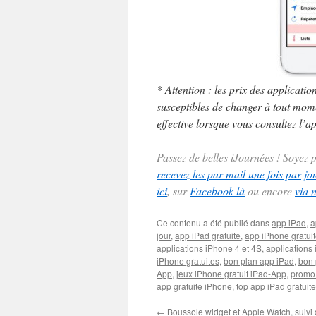
* Attention : les prix des applicatio
susceptibles de changer à tout momen
effective lorsque vous consultez l’ap
Passez de belles iJournées ! Soyez
recevez les par mail une fois par jo
ici
, sur
Facebook là
ou encore
via 
Ce contenu a été publié dans
app iPad
,
a
jour
,
app iPad gratuite
,
app iPhone gratui
applications iPhone 4 et 4S
,
applications 
iPhone gratuites
,
bon plan app iPad
,
bon 
App
,
jeux iPhone gratuit iPad-App
,
promo
app gratuite iPhone
,
top app iPad gratuite
←
Boussole widget et Apple Watch, suivi 