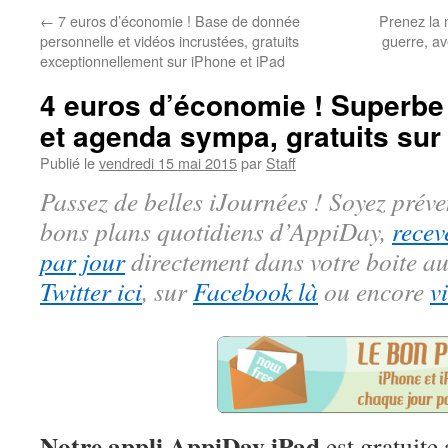
←
7 euros d’économie ! Base de donnée
Prenez la m
personnelle et vidéos incrustées, gratuits
guerre, av
exceptionnellement sur iPhone et iPad
4 euros d’économie ! Superbe 
et agenda sympa, gratuits sur
Publié le
vendredi 15 mai 2015
par
Staff
Passez de belles iJournées ! Soyez préve
bons plans quotidiens d’AppiDay,
recev
par jour
directement dans votre boite au
Twitter ici
, sur
Facebook là
ou encore
v
Notre appli AppiDay iPad
est gratuite