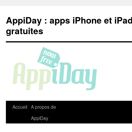
Aller
au
AppiDay : apps iPhone et iPa
contenu
gratuites
Accueil
A propos de
AppiDay