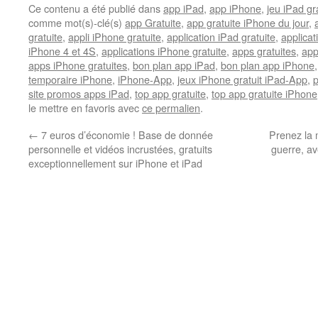
Ce contenu a été publié dans
app iPad
,
app iPhone
,
jeu iPad gra
comme mot(s)-clé(s)
app Gratuite
,
app gratuite iPhone du jour
,
gratuite
,
appli iPhone gratuite
,
application iPad gratuite
,
applicat
iPhone 4 et 4S
,
applications iPhone gratuite
,
apps gratuites
,
app
apps iPhone gratuites
,
bon plan app iPad
,
bon plan app iPhone
temporaire iPhone
,
iPhone-App
,
jeux iPhone gratuit iPad-App
,
site promos apps iPad
,
top app gratuite
,
top app gratuite iPhone
le mettre en favoris avec
ce permalien
.
←
7 euros d’économie ! Base de donnée
Prenez la m
personnelle et vidéos incrustées, gratuits
guerre, av
exceptionnellement sur iPhone et iPad