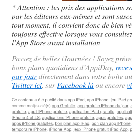
* Attention : les prix des applications so
par les éditeurs eux-mêmes et sont susc
tout moment, il convient donc de bien véri
toujours effective lorsque vous consulte
l’App Store avant installation
Passez de belles iJournées ! Soyez préve
bons plans quotidiens d’AppiDay,
recev
par jour
directement dans votre boite au
Twitter ici
, sur
Facebook là
ou encore
v
Ce contenu a été publié dans
app iPad
,
app iPhone
,
jeu iPad gra
comme mot(s)-clé(s)
app Gratuite
,
app gratuite iPhone du jour
,
gratuite
,
appli iPhone gratuite
,
application iPad gratuite
,
applicat
iPhone 4 et 4S
,
applications iPhone gratuite
,
apps gratuites
,
app
apps iPhone gratuites
,
bon plan app iPad
,
bon plan app iPhone
temporaire iPhone
,
iPhone-App
,
jeux iPhone gratuit iPad-App
,