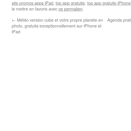
site promos apps iPad
,
top app gratuite
,
top app gratuite iPhone
le mettre en favoris avec
ce permalien
.
←
Météo version cube et votre propre planète en
Agenda prati
photo, gratuits exceptionnellement sur iPhone et
iPad