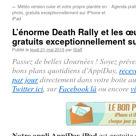
←
Météo version cube et votre propre planète en
Agenda prati
photo, gratuits exceptionnellement sur iPhone et
iPad
L’énorme Death Rally et les œ
gratuits exceptionnellement s
Publié le
jeudi 21 mai 2015
par
Staff
Passez de belles iJournées ! Soyez préve
bons plans quotidiens d’AppiDay,
recev
par jour
directement dans votre boite au
Twitter ici
, sur
Facebook là
ou encore
v
Notre appli AppiDay iPad
est gratuite