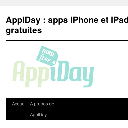
Aller
au
AppiDay : apps iPhone et iPa
contenu
gratuites
Accueil
A propos de
AppiDay