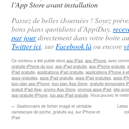
l’App Store avant installation
Passez de belles iJournées ! Soyez préve
bons plans quotidiens d’AppiDay,
recev
par jour
directement dans votre boite au
Twitter ici
, sur
Facebook là
ou encore
v
Ce contenu a été publié dans
app iPad
,
app iPhone
, avec comm
gratuite iPhone du jour
,
app iPad gratuite
,
app iPhone gratuite
,
iPad gratuite
,
applications iPad gratuite
,
applications iPhone 4 e
apps gratuites
,
apps iPad gratuite
,
apps iPad gratuites
,
apps iPh
bon plan app iPhone
,
bon plan App Store
,
gratuite temporaire 
gratuit iPad-App
,
promo App Store
,
promos apps iPad
,
site pr
app gratuite iPhone
,
top app iPad gratuite
. Vous pouvez le mett
←
Gestionnaire de fichier imagé et véritable
Listes
camescope de poche, gratuits auj. sur iPhone et
co
iPad