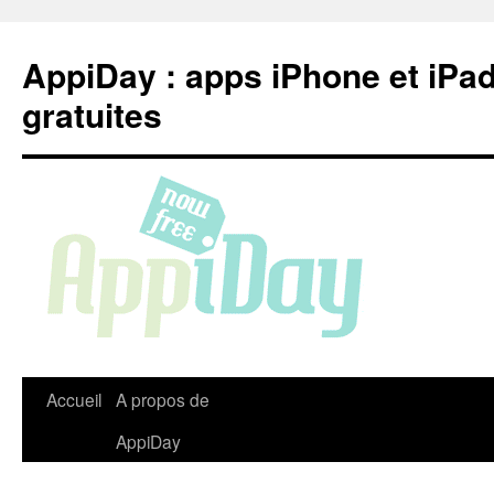
Aller
au
AppiDay : apps iPhone et iPa
contenu
gratuites
Accueil
A propos de
AppiDay