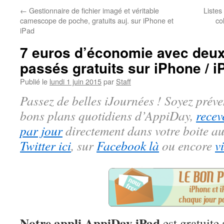
←
Gestionnaire de fichier imagé et véritable
Listes
camescope de poche, gratuits auj. sur iPhone et
co
iPad
7 euros d’économie avec deux 
passés gratuits sur iPhone / i
Publié le
lundi 1 juin 2015
par
Staff
Passez de belles iJournées ! Soyez préve
bons plans quotidiens d’AppiDay,
recev
par jour
directement dans votre boite au
Twitter ici
, sur
Facebook là
ou encore
v
Notre appli AppiDay iPad
est gratuite