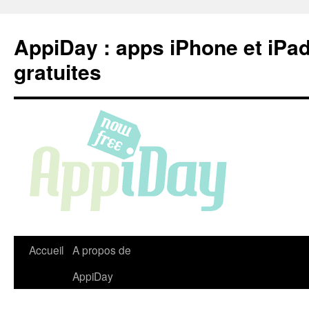
Aller
au
AppiDay : apps iPhone et iPa
contenu
gratuites
Accueil
A propos de
AppiDay