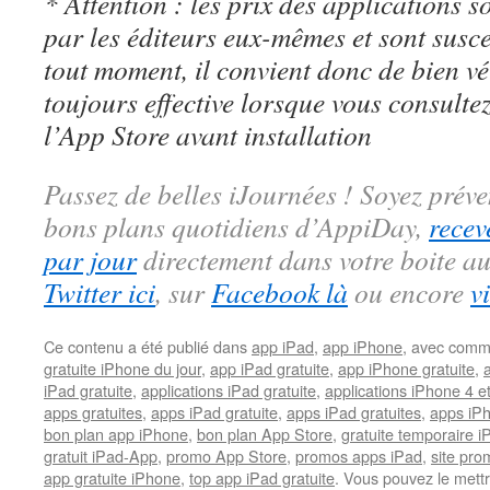
* Attention : les prix des applications so
par les éditeurs eux-mêmes et sont susc
tout moment, il convient donc de bien véri
toujours effective lorsque vous consulte
l’App Store avant installation
Passez de belles iJournées ! Soyez préve
bons plans quotidiens d’AppiDay,
recev
par jour
directement dans votre boite au
Twitter ici
, sur
Facebook là
ou encore
v
Ce contenu a été publié dans
app iPad
,
app iPhone
, avec comm
gratuite iPhone du jour
,
app iPad gratuite
,
app iPhone gratuite
,
iPad gratuite
,
applications iPad gratuite
,
applications iPhone 4 e
apps gratuites
,
apps iPad gratuite
,
apps iPad gratuites
,
apps iPh
bon plan app iPhone
,
bon plan App Store
,
gratuite temporaire 
gratuit iPad-App
,
promo App Store
,
promos apps iPad
,
site pr
app gratuite iPhone
,
top app iPad gratuite
. Vous pouvez le mett