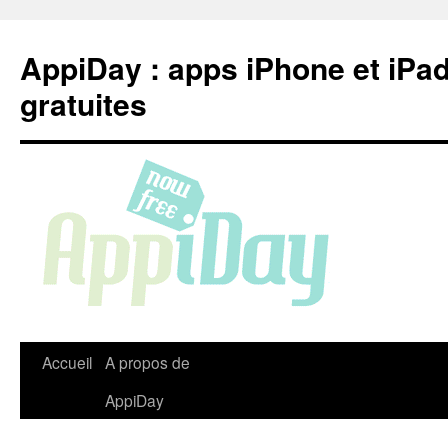
Aller
au
AppiDay : apps iPhone et iPa
contenu
gratuites
Accueil
A propos de
AppiDay