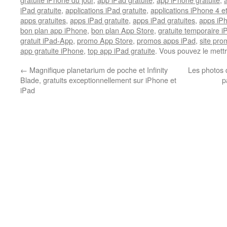
iPad gratuite
,
applications iPad gratuite
,
applications iPhone 4 e
apps gratuites
,
apps iPad gratuite
,
apps iPad gratuites
,
apps iPh
bon plan app iPhone
,
bon plan App Store
,
gratuite temporaire 
gratuit iPad-App
,
promo App Store
,
promos apps iPad
,
site pr
app gratuite iPhone
,
top app iPad gratuite
. Vous pouvez le mett
←
Magnifique planetarium de poche et Infinity
Les photos d
Blade, gratuits exceptionnellement sur iPhone et
p
iPad