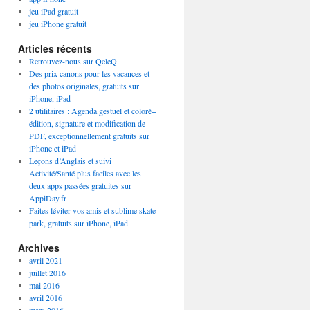
jeu iPad gratuit
jeu iPhone gratuit
Articles récents
Retrouvez-nous sur QeleQ
Des prix canons pour les vacances et
des photos originales, gratuits sur
iPhone, iPad
2 utilitaires : Agenda gestuel et coloré+
édition, signature et modification de
PDF, exceptionnellement gratuits sur
iPhone et iPad
Leçons d’Anglais et suivi
Activité/Santé plus faciles avec les
deux apps passées gratuites sur
AppiDay.fr
Faites léviter vos amis et sublime skate
park, gratuits sur iPhone, iPad
Archives
avril 2021
juillet 2016
mai 2016
avril 2016