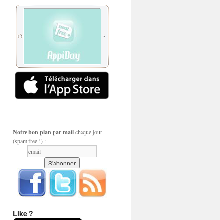
Notre bon plan par mail
chaque jour
(spam free !) :
Like ?