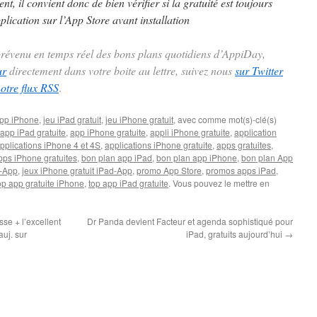
t, il convient donc de bien vérifier si la gratuité est toujours
plication sur l’App Store avant installation
 prévenu en temps réel des bons plans quotidiens d’AppiDay,
ur
directement dans votre boite au lettre, suivez nous
sur Twitter
notre flux RSS
.
pp iPhone
,
jeu iPad gratuit
,
jeu iPhone gratuit
, avec comme mot(s)-clé(s)
app iPad gratuite
,
app iPhone gratuite
,
appli iPhone gratuite
,
application
pplications iPhone 4 et 4S
,
applications iPhone gratuite
,
apps gratuites
,
pps iPhone gratuites
,
bon plan app iPad
,
bon plan app iPhone
,
bon plan App
-App
,
jeux iPhone gratuit iPad-App
,
promo App Store
,
promos apps iPad
,
op app gratuite iPhone
,
top app iPad gratuite
. Vous pouvez le mettre en
se + l’excellent
Dr Panda devient Facteur et agenda sophistiqué pour
auj. sur
iPad, gratuits aujourd’hui
→