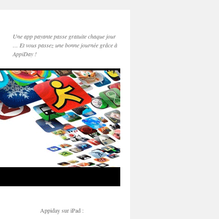
Une app payante passe gratuite chaque jour
… Et vous passez une bonne journée grâce à
AppiDay !
Appiday sur iPad :