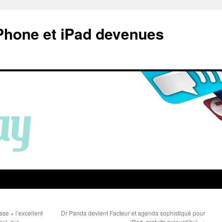
Phone et iPad devenues
se + l’excellent
Dr Panda devient Facteur et agenda sophistiqué pour
auj. sur
iPad, gratuits aujourd’hui
→