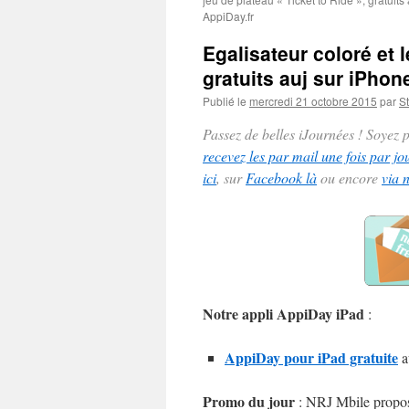
AppiDay.fr
Egalisateur coloré et
gratuits auj sur iPhon
Publié le
mercredi 21 octobre 2015
par
St
Passez de belles iJournées ! Soyez
recevez les par mail une fois par jo
ici
, sur
Facebook là
ou encore
via 
Notre appli AppiDay iPad
:
AppiDay pour iPad gratuite
a
Promo du jour
: NRJ Mbile propos