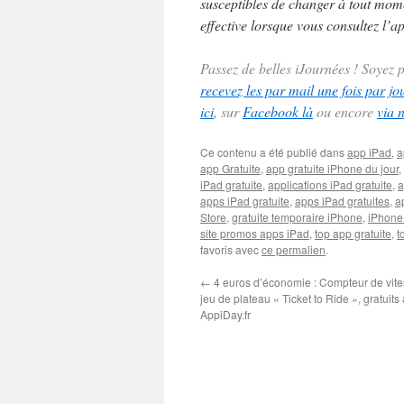
susceptibles de changer à tout momen
effective lorsque vous consultez l’ap
Passez de belles iJournées ! Soyez
recevez les par mail une fois par jo
ici
, sur
Facebook là
ou encore
via 
Ce contenu a été publié dans
app iPad
,
a
app Gratuite
,
app gratuite iPhone du jour
,
iPad gratuite
,
applications iPad gratuite
,
a
apps iPad gratuite
,
apps iPad gratuites
,
a
Store
,
gratuite temporaire iPhone
,
iPhone
site promos apps iPad
,
top app gratuite
,
t
favoris avec
ce permalien
.
←
4 euros d’économie : Compteur de vites
jeu de plateau « Ticket to Ride », gratuits 
AppiDay.fr