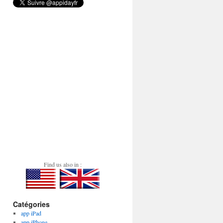
Find us also in :
Catégories
app iPad
app iPhone