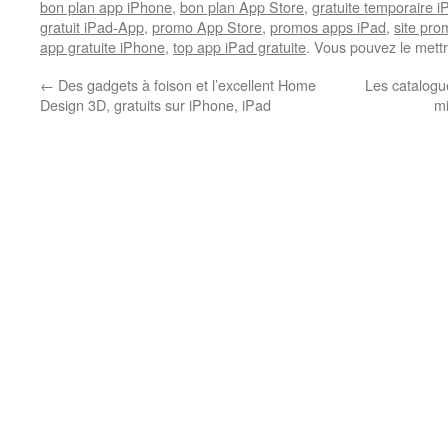
bon plan app iPhone
,
bon plan App Store
,
gratuite temporaire 
gratuit iPad-App
,
promo App Store
,
promos apps iPad
,
site pr
app gratuite iPhone
,
top app iPad gratuite
. Vous pouvez le mett
←
Des gadgets à foison et l’excellent Home
Les catalogu
Design 3D, gratuits sur iPhone, iPad
mi