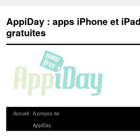
Aller
au
AppiDay : apps iPhone et iPa
contenu
gratuites
Accueil
A propos de
AppiDay