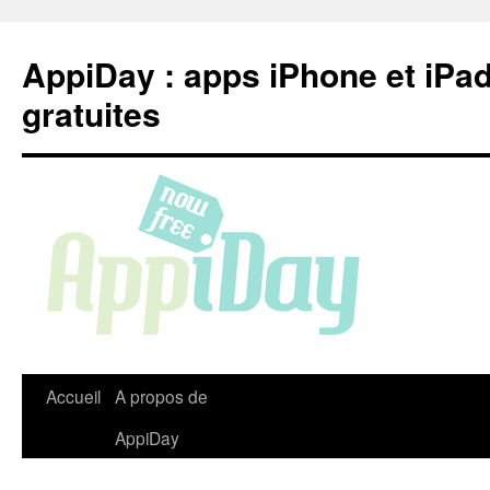
Aller
au
AppiDay : apps iPhone et iPa
contenu
gratuites
Accueil
A propos de
AppiDay