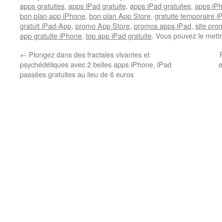
apps gratuites
,
apps iPad gratuite
,
apps iPad gratuites
,
apps iPh
bon plan app iPhone
,
bon plan App Store
,
gratuite temporaire 
gratuit iPad-App
,
promo App Store
,
promos apps iPad
,
site pr
app gratuite iPhone
,
top app iPad gratuite
. Vous pouvez le mett
←
Plongez dans des fractales vivantes et
psychédéliques avec 2 belles apps iPhone, iPad
e
passées gratuites au lieu de 6 euros