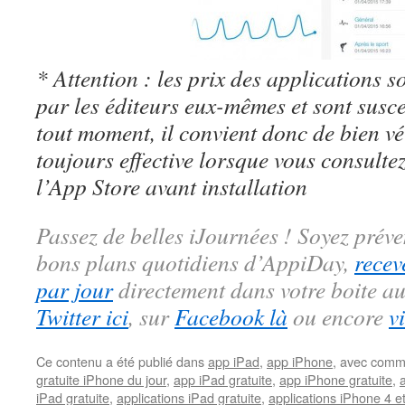
* Attention : les prix des applications so
par les éditeurs eux-mêmes et sont susc
tout moment, il convient donc de bien véri
toujours effective lorsque vous consulte
l’App Store avant installation
Passez de belles iJournées ! Soyez préve
bons plans quotidiens d’AppiDay,
recev
par jour
directement dans votre boite au
Twitter ici
, sur
Facebook là
ou encore
v
Ce contenu a été publié dans
app iPad
,
app iPhone
, avec comm
gratuite iPhone du jour
,
app iPad gratuite
,
app iPhone gratuite
,
iPad gratuite
,
applications iPad gratuite
,
applications iPhone 4 e