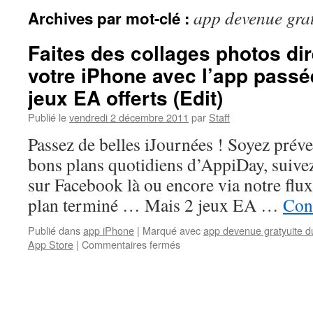
app devenue grat
Archives par mot-clé :
Faites des collages photos di
votre iPhone avec l’app passée
jeux EA offerts (Edit)
Publié le
vendredi 2 décembre 2011
par
Staff
Passez de belles iJournées ! Soyez prév
bons plans quotidiens d’AppiDay, suivez 
sur Facebook là ou encore via notre flu
plan terminé … Mais 2 jeux EA …
Cont
Publié dans
app iPhone
|
Marqué avec
app devenue gratyuite du
sur
App Store
|
Commentaires fermés
Faites
des
collages
photos