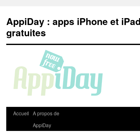
Aller
au
AppiDay : apps iPhone et iPa
contenu
gratuites
Accueil
A propos de
AppiDay