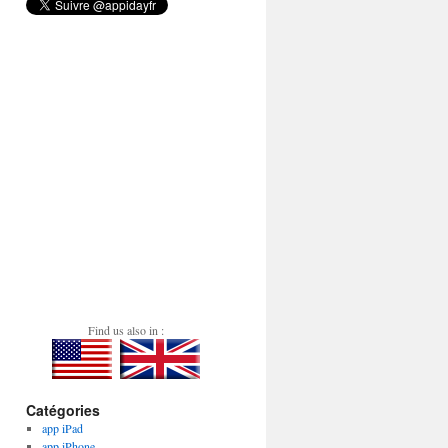
Find us also in :
Catégories
app iPad
app iPhone