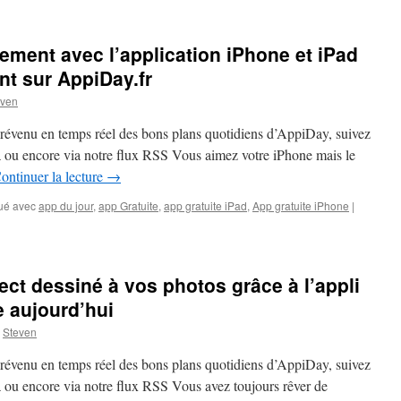
Démarrez
la
journée
ement avec l’application iPhone et iPad
du
bon
nt sur AppiDay.fr
pied
even
avec
l’application
prévenu en temps réel des bons plans quotidiens d’AppiDay, suivez
iPhone
et
là ou encore via notre flux RSS Vous aimez votre iPhone mais le
iPad
ontinuer la lecture
→
gratuite
sur
ué avec
app du jour
,
app Gratuite
,
app gratuite iPad
,
App gratuite iPhone
|
Appiday.fr
ect dessiné à vos photos grâce à l’appli
e aujourd’hui
Steven
prévenu en temps réel des bons plans quotidiens d’AppiDay, suivez
là ou encore via notre flux RSS Vous avez toujours rêver de