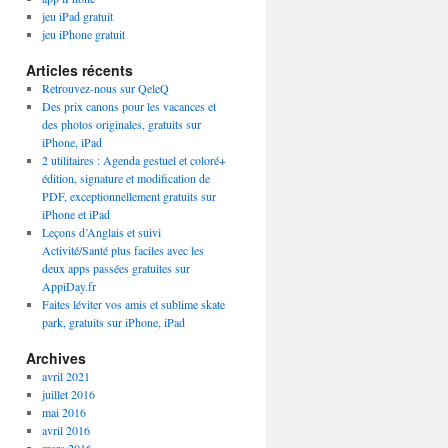
jeu iPad gratuit
jeu iPhone gratuit
Articles récents
Retrouvez-nous sur QeleQ
Des prix canons pour les vacances et
des photos originales, gratuits sur
iPhone, iPad
2 utilitaires : Agenda gestuel et coloré+
édition, signature et modification de
PDF, exceptionnellement gratuits sur
iPhone et iPad
Leçons d’Anglais et suivi
Activité/Santé plus faciles avec les
deux apps passées gratuites sur
AppiDay.fr
Faites léviter vos amis et sublime skate
park, gratuits sur iPhone, iPad
Archives
avril 2021
juillet 2016
mai 2016
avril 2016