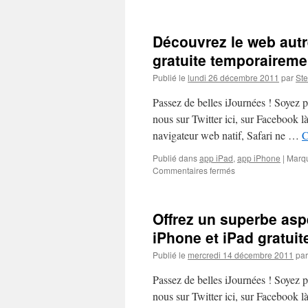
Découvrez le web autr
gratuite temporaireme
Publié le
lundi 26 décembre 2011
par
St
Passez de belles iJournées ! Soyez 
nous sur Twitter ici, sur Facebook 
navigateur web natif, Safari ne …
C
Publié dans
app iPad
,
app iPhone
|
Marq
sur
Commentaires fermés
Découvrez
le
web
Offrez un superbe asp
autrement
avec
iPhone et iPad gratuit
l’application
Publié le
mercredi 14 décembre 2011
par
iPhone
et
Passez de belles iJournées ! Soyez 
iPad
gratuite
nous sur Twitter ici, sur Facebook 
temporairement