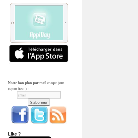
Notre bon plan par mail
chaque jour
(spam free !) :
Like ?