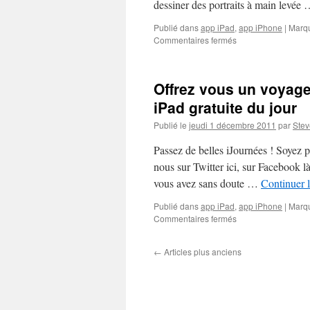
dessiner des portraits à main levée
sur
AppiDay.fr
Publié dans
app iPad
,
app iPhone
|
Marq
sur
Commentaires fermés
Offrez
un
superbe
Offrez vous un voyage 
aspect
dessiné
iPad gratuite du jour
à
Publié le
jeudi 1 décembre 2011
par
Ste
vos
photos
Passez de belles iJournées ! Soyez 
grâce
à
nous sur Twitter ici, sur Facebook 
l’appli
vous avez sans doute …
Continuer l
iPhone
et
Publié dans
app iPad
,
app iPhone
|
Marq
iPad
sur
Commentaires fermés
gratuite
Offrez
aujourd’hui
vous
←
Articles plus anciens
un
voyage
intergalactique
avec
l’appli