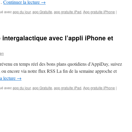
 …
Continuer la lecture
→
ué avec
app du jour
,
app Gratuite
,
app gratuite iPad
,
App gratuite iPhone
|
intergalactique avec l’appli iPhone et
ven
prévenu en temps réel des bons plans quotidiens d’AppiDay, suivez
là ou encore via notre flux RSS La fin de la semaine approche et
a lecture
→
ué avec
app du jour
,
app Gratuite
,
app gratuite iPad
,
App gratuite iPhone
|