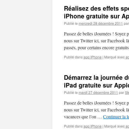
Réalisez des effets sp
iPhone gratuite sur Ap
Publié le
mercredi 28 décembre 2011
par
Passez de belles iJournées ! Soyez 
nous sur Twitter ici, sur Facebook 
passés, pour certains encore gratui
Publié dans
app iPhone
|
Marqué avec
ap
Démarrez la journée d
iPad gratuite sur Appi
Publié le
mardi 27 décembre 2011
par
St
Passez de belles iJournées ! Soyez 
nous sur Twitter ici, sur Facebook l
vacances que l’on …
Continuer la l
Publié dans
app iPhone
|
Marqué avec
ap