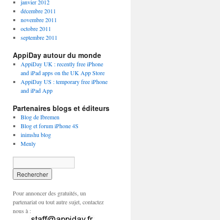
janvier 2012
décembre 2011
novembre 2011
octobre 2011
septembre 2011
AppiDay autour du monde
AppiDay UK : recently free iPhone
and iPad apps on the UK App Store
AppiDay US : temporary free iPhone
and iPad App
Partenaires blogs et éditeurs
Blog de Ibremen
Blog et forum iPhone 4S
inimshu blog
Menly
Pour annoncer des gratuités, un
partenariat ou tout autre sujet, contactez
nous à :