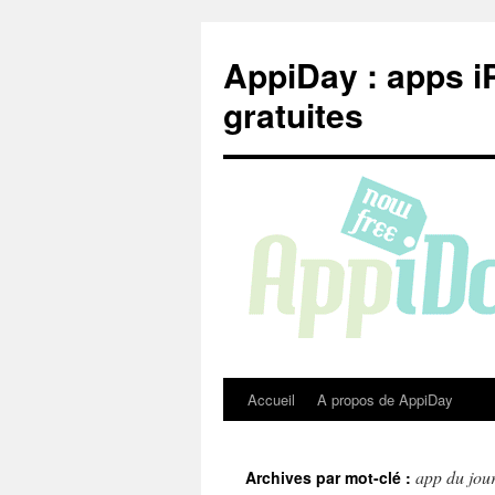
Aller
au
AppiDay : apps i
contenu
gratuites
Accueil
A propos de AppiDay
app du jou
Archives par mot-clé :