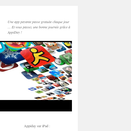
Une app payante passe gratuite chaque jour
… Et vous passez une bonne journée grâce à
AppiDay !
Appiday sur iPad :