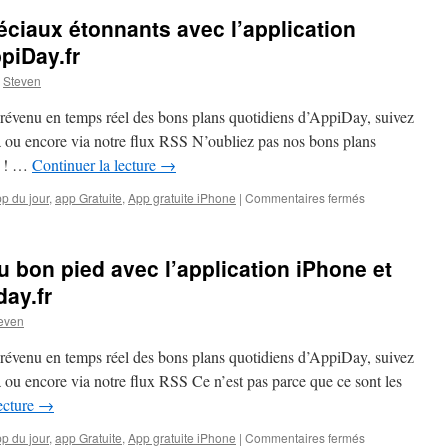
éciaux étonnants avec l’application
piDay.fr
Steven
prévenu en temps réel des bons plans quotidiens d’AppiDay, suivez
là ou encore via notre flux RSS N’oubliez pas nos bons plans
ts ! …
Continuer la lecture
→
sur
p du jour
,
app Gratuite
,
App gratuite iPhone
|
Commentaires fermés
Réalisez
des
effets
u bon pied avec l’application iPhone et
spéciaux
étonnants
day.fr
avec
even
l’application
iPhone
prévenu en temps réel des bons plans quotidiens d’AppiDay, suivez
gratuite
sur
à ou encore via notre flux RSS Ce n’est pas parce que ce sont les
AppiDay.fr
ecture
→
sur
p du jour
,
app Gratuite
,
App gratuite iPhone
|
Commentaires fermés