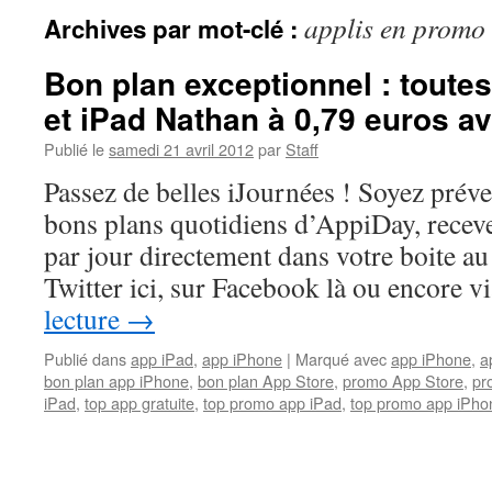
applis en promo
Archives par mot-clé :
Bon plan exceptionnel : toute
et iPad Nathan à 0,79 euros a
Publié le
samedi 21 avril 2012
par
Staff
Passez de belles iJournées ! Soyez prév
bons plans quotidiens d’AppiDay, receve
par jour directement dans votre boite au 
Twitter ici, sur Facebook là ou encore 
lecture
→
Publié dans
app iPad
,
app iPhone
|
Marqué avec
app iPhone
,
a
bon plan app iPhone
,
bon plan App Store
,
promo App Store
,
pr
iPad
,
top app gratuite
,
top promo app iPad
,
top promo app iPho