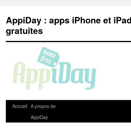
Aller
au
AppiDay : apps iPhone et iPa
contenu
gratuites
Accueil
A propos de
AppiDay