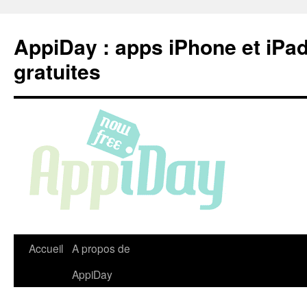
Aller
au
AppiDay : apps iPhone et iPa
contenu
gratuites
Accueil
A propos de
AppiDay