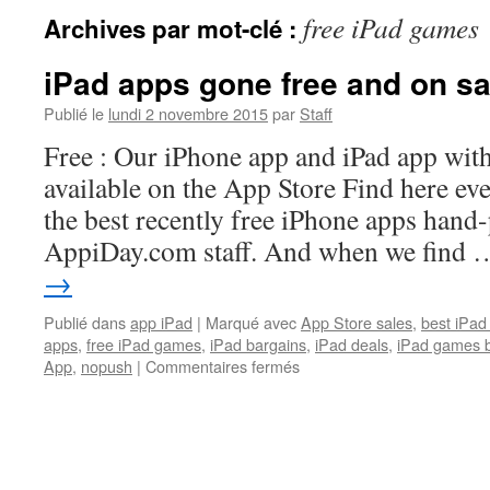
free iPad games
Archives par mot-clé :
iPad apps gone free and on sa
Publié le
lundi 2 novembre 2015
par
Staff
Free : Our iPhone app and iPad app with
available on the App Store Find here e
the best recently free iPhone apps hand
AppiDay.com staff. And when we find
→
Publié dans
app iPad
|
Marqué avec
App Store sales
,
best iPad
apps
,
free iPad games
,
iPad bargains
,
iPad deals
,
iPad games 
sur
App
,
nopush
|
Commentaires fermés
iPad
apps
gone
free
and