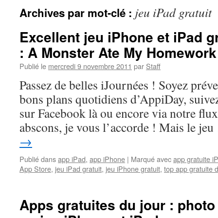
jeu iPad gratuit
Archives par mot-clé :
Excellent jeu iPhone et iPad g
: A Monster Ate My Homework
Publié le
mercredi 9 novembre 2011
par
Staff
Passez de belles iJournées ! Soyez prév
bons plans quotidiens d’AppiDay, suivez 
sur Facebook là ou encore via notre flux
abscons, je vous l’accorde ! Mais le je
→
Publié dans
app iPad
,
app iPhone
|
Marqué avec
app gratuite i
App Store
,
jeu iPad gratuit
,
jeu iPhone gratuit
,
top app gratuite d
Apps gratuites du jour : phot