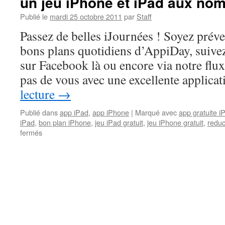
un jeu iPhone et iPad aux no
Publié le
mardi 25 octobre 2011
par
Staff
Passez de belles iJournées ! Soyez prév
bons plans quotidiens d’AppiDay, suivez 
sur Facebook là ou encore via notre fl
pas de vous avec une excellente applic
lecture
→
Publié dans
app iPad
,
app iPhone
|
Marqué avec
app gratuite i
iPad
,
bon plan iPhone
,
jeu iPad gratuit
,
jeu iPhone gratuit
,
reduc
sur
fermés
Apps
gratuites
du
jour
:
photo
panoramique
et
un