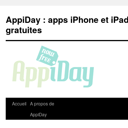
Aller
au
AppiDay : apps iPhone et iPa
contenu
gratuites
Accueil
A propos de
AppiDay