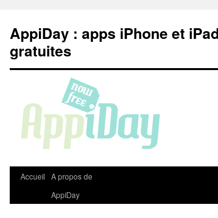
Aller
au
AppiDay : apps iPhone et iPa
contenu
gratuites
Accueil
A propos de
AppiDay