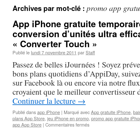
promo app gratu
Archives par mot-clé :
App iPhone gratuite temporair
conversion d’unités ultra effi
« Converter Touch »
Publié le
lundi 7 novembre 2011
par
Staff
Passez de belles iJournées ! Soyez prév
bons plans quotidiens d’AppiDay, suivez 
sur Facebook là ou encore via notre fl
croyaient que le meilleur convertisseur
Continuer la lecture
→
Publié dans
app iPhone
|
Marqué avec
App gratuite iPhone
,
bai
plans App Store
,
jeu iPhone en promo
,
promo app gratuite iPh
sur
app App Store
|
Commentaires fermés
App
iPhone