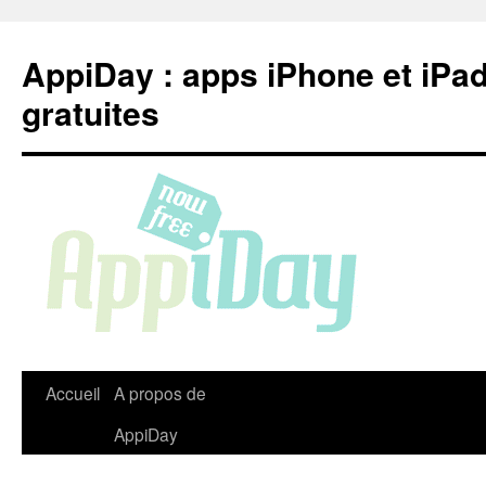
Aller
au
AppiDay : apps iPhone et iPa
contenu
gratuites
Accueil
A propos de
AppiDay