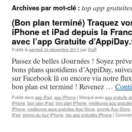
top app gratuite
Archives par mot-clé :
(Bon plan terminé) Traquez vos
iPhone et iPad depuis la Fran
avec l’app Gratuite d’AppiDay.
Publié le
samedi 24 décembre 2011
par
Staff
Passez de belles iJournées ! Soyez prév
bons plans quotidiens d’AppiDay, suivez 
sur Facebook là ou encore via notre flux
bon plan est terminé ! Revenez …
Conti
Publié dans
app iPad
,
app iPhone
|
Marqué avec
app gratuite d
iPhone
,
bon plan iPad
,
bon plan iPhone
,
meilleures app gratuite
iPhone
,
meilleures apps gratuites App Store
,
promis App Store
iPad
,
promo du jour iPhone
,
top app gratuites iPhone
|
Comment