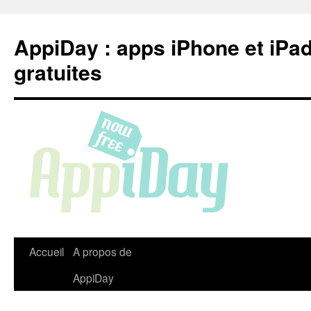
Aller
au
AppiDay : apps iPhone et iPa
contenu
gratuites
Accueil
A propos de
AppiDay