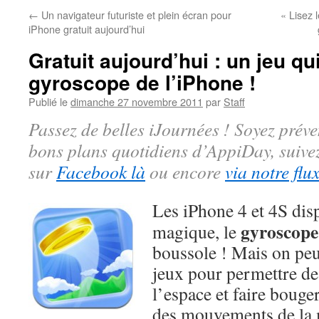
←
Un navigateur futuriste et plein écran pour
« Lisez 
iPhone gratuit aujourd’hui
Gratuit aujourd’hui : un jeu qui
gyroscope de l’iPhone !
Publié le
dimanche 27 novembre 2011
par
Staff
Passez de belles iJournées ! Soyez préve
bons plans quotidiens d’AppiDay, suiv
sur
Facebook là
ou encore
via notre flu
Les iPhone 4 et 4S di
gyroscope
magique, le
boussole ! Mais on peut
jeux pour permettre de
l’espace et faire bouge
des mouvements de la 