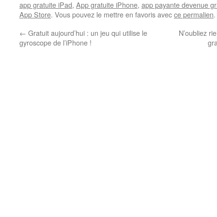
app gratuite iPad
,
App gratuite iPhone
,
app payante devenue gr
App Store
. Vous pouvez le mettre en favoris avec
ce permalien
.
←
Gratuit aujourd’hui : un jeu qui utilise le
N’oubliez ri
gyroscope de l’iPhone !
gr