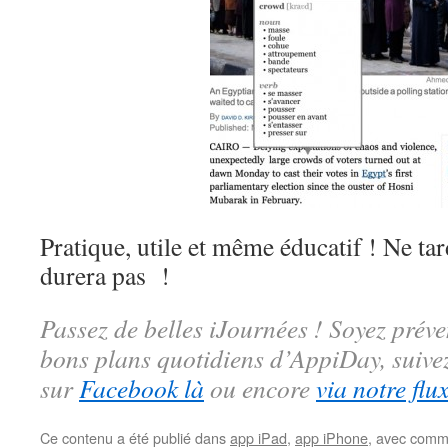
Pratique, utile et même éducatif ! Ne tar
durera pas !
Passez de belles iJournées ! Soyez préve
bons plans quotidiens d’AppiDay, suiv
sur
Facebook là
ou encore
via notre flu
Ce contenu a été publié dans
app iPad
,
app iPhone
, avec comm