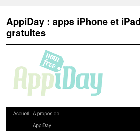
Aller
au
AppiDay : apps iPhone et iPa
contenu
gratuites
Accueil
A propos de
AppiDay