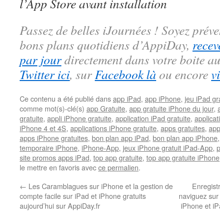
l’App Store avant installation
Passez de belles iJournées ! Soyez préve
bons plans quotidiens d’AppiDay,
recev
par jour
directement dans votre boite au
Twitter ici
, sur
Facebook là
ou encore
v
Ce contenu a été publié dans
app iPad
,
app iPhone
,
jeu iPad gra
comme mot(s)-clé(s)
app Gratuite
,
app gratuite iPhone du jour
,
gratuite
,
appli iPhone gratuite
,
application iPad gratuite
,
applicat
iPhone 4 et 4S
,
applications iPhone gratuite
,
apps gratuites
,
app
apps iPhone gratuites
,
bon plan app iPad
,
bon plan app iPhone
temporaire iPhone
,
iPhone-App
,
jeux iPhone gratuit iPad-App
,
site promos apps iPad
,
top app gratuite
,
top app gratuite iPhone
le mettre en favoris avec
ce permalien
.
←
Les Caramblagues sur iPhone et la gestion de
Enregist
compte facile sur iPad et iPhone gratuits
naviguez sur 
aujourd’hui sur AppiDay.fr
iPhone et iP