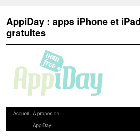
Aller
au
AppiDay : apps iPhone et iPa
contenu
gratuites
Accueil
A propos de
AppiDay