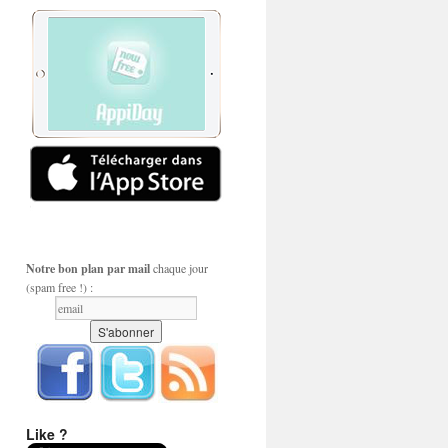
Notre bon plan par mail
chaque jour
(spam free !) :
Like ?