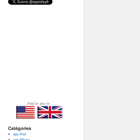
Find us also in :
Catégories
app iPad
app iPhone