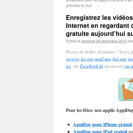
gratuites du jour
Enregistrez les vidéo
Internet en regardant 
gratuite aujourd’hui s
Publié le
mercredi 26 décembre 2012
par
Passez de belles iJournées ! Soyez
recevez les par mail une fois par jo
ici
, sur
Facebook là
ou encore
via 
Pour les fêtes: nos applis AppiD
AppiDay pour iPhone gratuit
AppiDay pour iPad gratuit
au