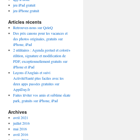
jeu iPad gratuit
jeu iPhone gratuit
Articles récents
Retrouvez-nous sur QeleQ
Des prix canons pour les vacances et
des photos originales, gratuits sur
iPhone, iPad
2 utilitaires : Agenda gestuel et coloré+
édition, signature et modification de
PDF, exceptionnellement gratuits sur
iPhone et iPad
Leçons d’Anglais et suivi
Activité/Santé plus faciles avec les
deux apps passées gratuites sur
AppiDay.fr
Faites léviter vos amis et sublime skate
park, gratuits sur iPhone, iPad
Archives
avril 2021
juillet 2016
mai 2016
avril 2016