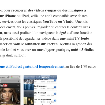
récupérer des vidéos sympas ou des musiques à
oit pour
sur iPhone ou iPad
, voilà une appli compatible avec de très
YouTube ou Viméo
services dont les classiques
. Une fois
sans
localement, vous pouvez regarder ou écouter le contenu
on
fonction
, mais aussi profiter d’un navigateur intégré et d’une
une mini TV toute
la possibilité de regarder les vidéos dans
acer ou vous le souhaitez sur l’écran
. Ajoutez la gestion des
must hyper pratique, noté 4,5 étoiles
che de fond et vous avez un
a gratuité surtout :
e et iPad est gratuit ici temporairement
au lieu de 1,79 euros