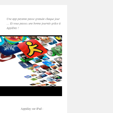
Une app payante passe gratuite chaque jour
… Et vous passez une bonne journée grâce à
AppiDay !
Appiday sur iPad :