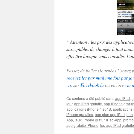
* Attention : les prix des applicatio
susceptibles de changer à tout momen
effective lorsque vous consultez l’ap
Passez de belles iJournées ! Soyez
recevez les par mail une fois par jo
ici
, sur
Facebook là
ou encore
via 
Ce contenu a été publié dans
app iPad
,
a
jour
,
app iPad gratuite
,
app iPhone gratui
applications iPhone 4 et 4S
,
applications 
iPhone gratuites
,
bon plan app iPad
,
bon 
App
,
jeux iPhone gratuit iPad-App
,
promo
app gratuite iPhone
,
top app iPad gratuite