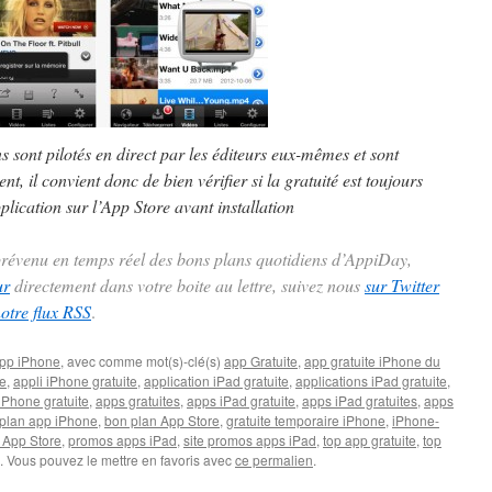
ns sont pilotés en direct par les éditeurs eux-mêmes et sont
t, il convient donc de bien vérifier si la gratuité est toujours
plication sur l’App Store avant installation
 prévenu en temps réel des bons plans quotidiens d’AppiDay,
ur
directement dans votre boite au lettre, suivez nous
sur Twitter
notre flux RSS
.
pp iPhone
, avec comme mot(s)-clé(s)
app Gratuite
,
app gratuite iPhone du
te
,
appli iPhone gratuite
,
application iPad gratuite
,
applications iPad gratuite
,
iPhone gratuite
,
apps gratuites
,
apps iPad gratuite
,
apps iPad gratuites
,
apps
plan app iPhone
,
bon plan App Store
,
gratuite temporaire iPhone
,
iPhone-
 App Store
,
promos apps iPad
,
site promos apps iPad
,
top app gratuite
,
top
. Vous pouvez le mettre en favoris avec
ce permalien
.