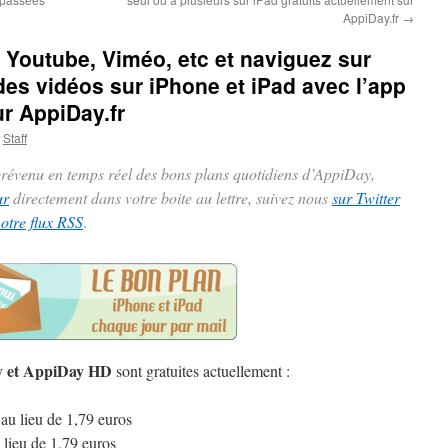
AppiDay.fr
→
s Youtube, Viméo, etc et naviguez sur
des vidéos sur iPhone et iPad avec l’app
ur AppiDay.fr
Staff
 prévenu en temps réel des bons plans quotidiens d’AppiDay,
ur
directement dans votre boite au lettre, suivez nous
sur Twitter
notre flux RSS
.
ay et AppiDay HD
sont gratuites actuellement :
au lieu de 1,79 euros
 lieu de 1,79 euros