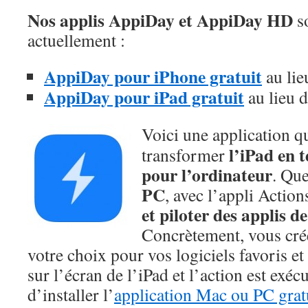
Nos applis AppiDay et AppiDay HD
so
actuellement :
AppiDay pour iPhone gratuit
au lie
AppiDay pour iPad gratuit
au lieu 
Voici une application q
l’iPad en 
transformer
pour l’ordinateur
. Que
PC
, avec l’appli Actio
et piloter des applis d
Concrètement, vous crée
votre choix pour vos logiciels favoris et
sur l’écran de l’iPad et l’action est exécut
d’installer l’
application Mac ou PC gratui