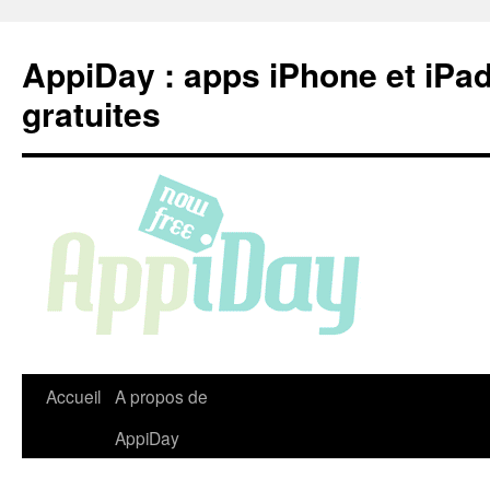
Aller
au
AppiDay : apps iPhone et iPa
contenu
gratuites
Accueil
A propos de
AppiDay