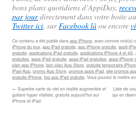
bons plans quotidiens d’AppiDay,
recev
par jour
directement dans votre boite au
Twitter ici
, sur
Facebook là
ou encore
v
Ce contenu a été publié dans
app iPhone
, avec comme mot(s)-c
iPhone du jour
,
app iPad gratuite
,
app iPhone gratuite
,
appli iPh
gratuite
,
applications iPad gratuite
,
applications iPhone 4 et 4S
,
gratuites
,
apps iPad gratuite
,
apps iPad gratuites
,
apps iPhone g
plan app iPhone
,
bon plan App Store
,
gratuite temporaire iPhon
iPad-App
,
promo App Store
,
promos apps iPad
,
site promos ap
gratuite iPhone
,
top app iPad gratuite
. Vous pouvez le mettre en
←
Superbe carte du ciel en réalité augmentée et
Liste de co
guitare hyper réaliste, gratuits aujourd’hui sur
qui en disen
iPhone et iPad