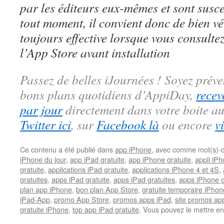
par les éditeurs eux-mêmes et sont susc
tout moment, il convient donc de bien véri
toujours effective lorsque vous consulte
l’App Store avant installation
Passez de belles iJournées ! Soyez préve
bons plans quotidiens d’AppiDay,
recev
par jour
directement dans votre boite au
Twitter ici
, sur
Facebook là
ou encore
v
Ce contenu a été publié dans
app iPhone
, avec comme mot(s)-c
iPhone du jour
,
app iPad gratuite
,
app iPhone gratuite
,
appli iPh
gratuite
,
applications iPad gratuite
,
applications iPhone 4 et 4S
,
gratuites
,
apps iPad gratuite
,
apps iPad gratuites
,
apps iPhone g
plan app iPhone
,
bon plan App Store
,
gratuite temporaire iPhon
iPad-App
,
promo App Store
,
promos apps iPad
,
site promos ap
gratuite iPhone
,
top app iPad gratuite
. Vous pouvez le mettre en