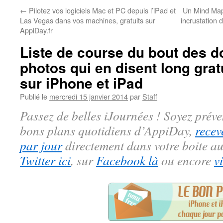
←
Pilotez vos logiciels Mac et PC depuis l’iPad et
Un Mind Map
Las Vegas dans vos machines, gratuits sur
incrustation 
AppiDay.fr
Liste de course du bout des do
photos qui en disent long grat
sur iPhone et iPad
Publié le
mercredi 15 janvier 2014
par
Staff
Passez de belles iJournées ! Soyez préve
bons plans quotidiens d’AppiDay,
recev
par jour
directement dans votre boite au
Twitter ici
, sur
Facebook là
ou encore
v