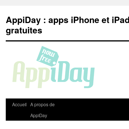
Aller
au
AppiDay : apps iPhone et iPa
contenu
gratuites
Accueil
A propos de
AppiDay