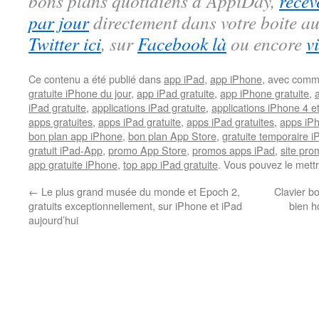
bons plans quotidiens d’AppiDay,
recev
par jour
directement dans votre boite au
Twitter ici
, sur
Facebook là
ou encore
v
Ce contenu a été publié dans
app iPad
,
app iPhone
, avec comm
gratuite iPhone du jour
,
app iPad gratuite
,
app iPhone gratuite
,
iPad gratuite
,
applications iPad gratuite
,
applications iPhone 4 e
apps gratuites
,
apps iPad gratuite
,
apps iPad gratuites
,
apps iPh
bon plan app iPhone
,
bon plan App Store
,
gratuite temporaire 
gratuit iPad-App
,
promo App Store
,
promos apps iPad
,
site pr
app gratuite iPhone
,
top app iPad gratuite
. Vous pouvez le mett
←
Le plus grand musée du monde et Epoch 2,
Clavier bo
gratuits exceptionnellement, sur iPhone et iPad
bien h
aujourd’hui