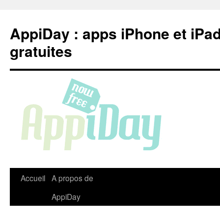
Aller
au
AppiDay : apps iPhone et iPa
contenu
gratuites
Accueil
A propos de
AppiDay