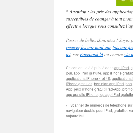
* Attention : les prix des applicatio
susceptibles de changer à tout momen
effective lorsque vous consultez l’ap
Passez de belles iJournées ! Soyez
recevez les par mail une fois par jo
ici
, sur
Facebook là
ou encore
via 
Ce contenu a été publié dans
app iPad
,
a
jour
,
app iPad gratuite
,
app iPhone gratui
applications iPhone 4 et 4S
,
applications 
iPhone gratuites
,
bon plan app iPad
,
bon 
App
,
jeux iPhone gratuit iPad-App
,
promo
app gratuite iPhone
,
top app iPad gratuite
←
Scanner de numéros de téléphone sur 
navigateur double pour iPad, gratuits ex
aujourd’hui