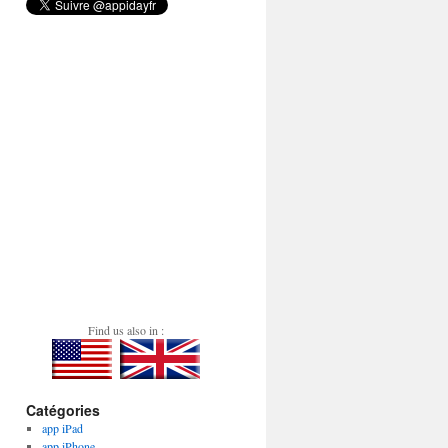
Find us also in :
Catégories
app iPad
app iPhone