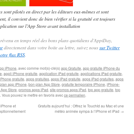
ns sont pilotés en direct par les éditeurs eux-mêmes et sont
t, il convient donc de bien vérifier si la gratuité est toujours
plication sur l’App Store avant installation
 prévenu en temps réel des bons plans quotidiens d’AppiDay,
ur
directement dans votre boite au lettre, suivez nous
sur Twitter
notre flux RSS
.
pp iPhone
, avec comme mot(s)-clé(s)
app Gratuite
,
app gratuite iPhone du
te
,
appli iPhone gratuite
,
application iPad gratuite
,
applications iPad gratuite
,
iPhone gratuite
,
apps gratuites
,
apps iPad gratuite
,
apps iPad gratuites
,
apps
plan app iPhone
,
bon plan App Store
,
gratuite temporaire iPhone
,
iPhone-
 App Store
,
promos apps iPad
,
site promos apps iPad
,
top app gratuite
,
top
. Vous pouvez le mettre en favoris avec
ce permalien
.
iPhone et
Gratuits aujourd’hui : Offrez le TouchId au Mac et une
ceptionnellement
météo animée sympa à l’iPhone et iPad
→