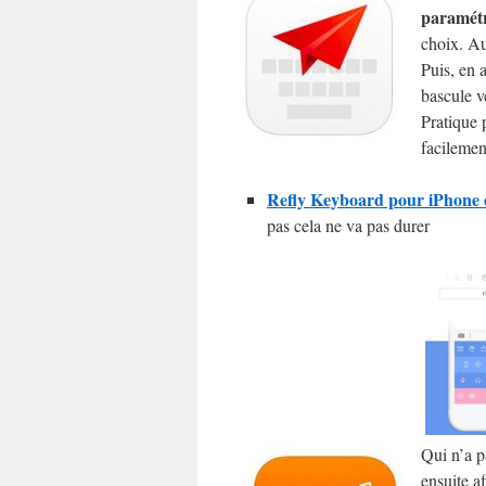
paramétre
choix. Au
Puis, en a
bascule ve
Pratique 
facilemen
Refly Keyboard pour iPhone e
pas cela ne va pas durer
Qui n’a p
ensuite a