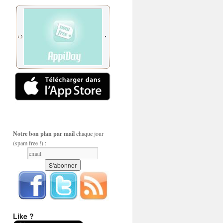
Notre bon plan par mail
chaque jour
(spam free !) :
Like ?