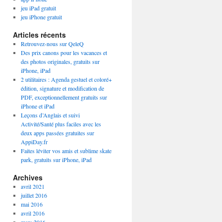
jeu iPad gratuit
jeu iPhone gratuit
Articles récents
Retrouvez-nous sur QeleQ
Des prix canons pour les vacances et
des photos originales, gratuits sur
iPhone, iPad
2 utilitaires : Agenda gestuel et coloré+
édition, signature et modification de
PDF, exceptionnellement gratuits sur
iPhone et iPad
Leçons d’Anglais et suivi
Activité/Santé plus faciles avec les
deux apps passées gratuites sur
AppiDay.fr
Faites léviter vos amis et sublime skate
park, gratuits sur iPhone, iPad
Archives
avril 2021
juillet 2016
mai 2016
avril 2016