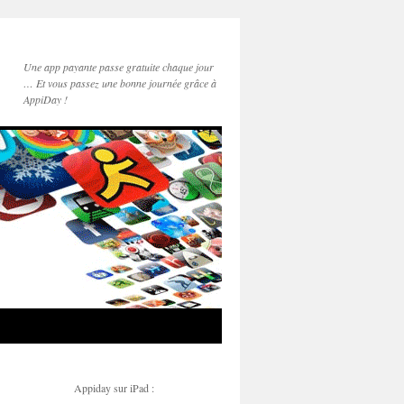
Une app payante passe gratuite chaque jour
… Et vous passez une bonne journée grâce à
AppiDay !
Appiday sur iPad :