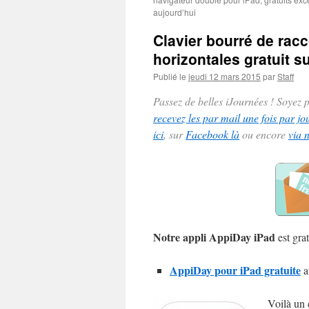
aujourd’hui
Clavier bourré de racc
horizontales gratuit s
Publié le
jeudi 12 mars 2015
par
Staff
Passez de belles iJournées ! Soyez
recevez les par mail une fois par jo
ici
, sur
Facebook là
ou encore
via 
Notre appli AppiDay iPad
est grat
AppiDay pour iPad gratuite
a
Voilà un 