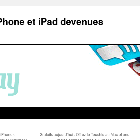
Phone et iPad devenues
iPhone et
Gratuits aujourd’hui : Offrez le TouchId au Mac et une
ceptionnellement
météo animée sympa à l’iPhone et iPad
→